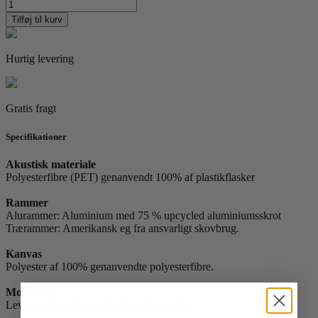
Michelle
Carlslund
Tilføj til kurv
61
-
Lilac
Hurtig levering
Lake
antal
Gratis fragt
Specifikationer
Akustisk materiale
Polyesterfibre (PET) genanvendt 100% af plastikflasker
Rammer
Alurammer: Aluminium med 75 % upcycled aluminiumsskrot
Trærammer: Amerikansk eg fra ansvarligt skovbrug.
Kanvas
Polyester af 100% genanvendte polyesterfibre.
Montering
Leveres med ophængsbeslag på bagsiden