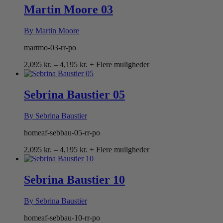
Martin Moore 03
By Martin Moore
martmo-03-rr-po
Prisinterval:
2,095
kr.
–
4,195
kr.
+ Flere muligheder
2,095 kr.
til
4,195 kr.
Sebrina Baustier 05
By Sebrina Baustier
homeaf-sebbau-05-rr-po
Prisinterval:
2,095
kr.
–
4,195
kr.
+ Flere muligheder
2,095 kr.
til
4,195 kr.
Sebrina Baustier 10
By Sebrina Baustier
homeaf-sebbau-10-rr-po