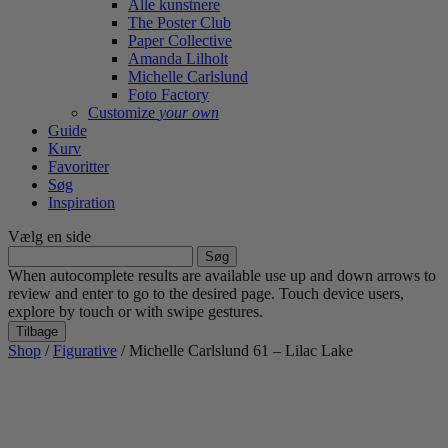
Alle kunstnere
The Poster Club
Paper Collective
Amanda Lilholt
Michelle Carlslund
Foto Factory
Customize
your own
Guide
Kurv
Favoritter
Søg
Inspiration
Vælg en side
Søg
efter:
When autocomplete results are available use up and down arrows to
review and enter to go to the desired page. Touch device users,
explore by touch or with swipe gestures.
Tilbage
Shop
/
Figurative
/ Michelle Carlslund 61 – Lilac Lake