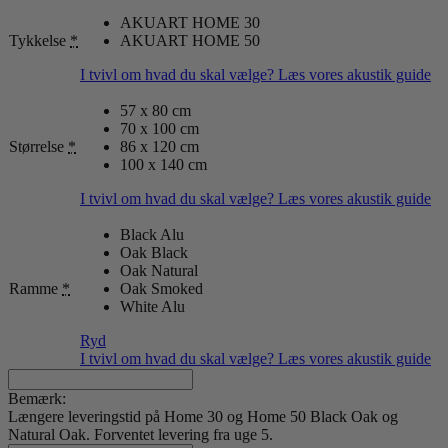
AKUART HOME 30
Tykkelse
*
AKUART HOME 50
I tvivl om hvad du skal vælge? Læs vores akustik guide
57 x 80 cm
70 x 100 cm
Størrelse
*
86 x 120 cm
100 x 140 cm
I tvivl om hvad du skal vælge? Læs vores akustik guide
Black Alu
Oak Black
Oak Natural
Ramme
*
Oak Smoked
White Alu
Ryd
I tvivl om hvad du skal vælge? Læs vores akustik guide
Bemærk:
Længere leveringstid på Home 30 og Home 50 Black Oak og
Natural Oak. Forventet levering fra uge 5.