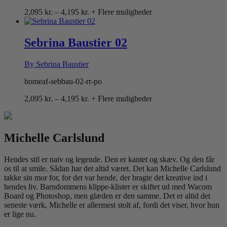
Prisinterval:
2,095
kr.
–
4,195
kr.
+ Flere muligheder
2,095 kr.
til
4,195 kr.
Sebrina Baustier 02
By Sebrina Baustier
homeaf-sebbau-02-rr-po
Prisinterval:
2,095
kr.
–
4,195
kr.
+ Flere muligheder
2,095 kr.
til
4,195 kr.
Michelle Carlslund
Hendes stil er naiv og legende. Den er kantet og skæv. Og den får
os til at smile. Sådan har det altid været. Det kan Michelle Carlslund
takke sin mor for, for det var hende, der bragte det kreative ind i
hendes liv. Barndommens klippe-klister er skiftet ud med Wacom
Board og Photoshop, men glæden er den samme. Det er altid det
seneste værk, Michelle er allermest stolt af, fordi det viser, hvor hun
er lige nu.