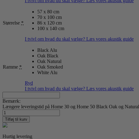
I tvivl om hvad du skal vælge? Læs vores akustik guide
57 x 80 cm
70 x 100 cm
Størrelse
*
86 x 120 cm
100 x 140 cm
I tvivl om hvad du skal vælge? Læs vores akustik guide
Black Alu
Oak Black
Oak Natural
Ramme
*
Oak Smoked
White Alu
Ryd
I tvivl om hvad du skal vælge? Læs vores akustik guide
Bemærk:
Længere leveringstid på Home 30 og Home 50 Black Oak og Natural O
No.1901
antal
Tilføj til kurv
Hurtig levering