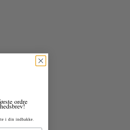
ørste ordre
yhedsbrev!
te i din indbakke.