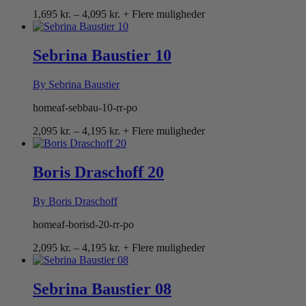
Prisinterval:
1,695
kr.
–
4,095
kr.
+ Flere muligheder
1,695 kr.
til
4,095 kr.
Sebrina Baustier 10
By Sebrina Baustier
homeaf-sebbau-10-rr-po
Prisinterval:
2,095
kr.
–
4,195
kr.
+ Flere muligheder
2,095 kr.
til
4,195 kr.
Boris Draschoff 20
By Boris Draschoff
homeaf-borisd-20-rr-po
Prisinterval:
2,095
kr.
–
4,195
kr.
+ Flere muligheder
2,095 kr.
til
4,195 kr.
Sebrina Baustier 08