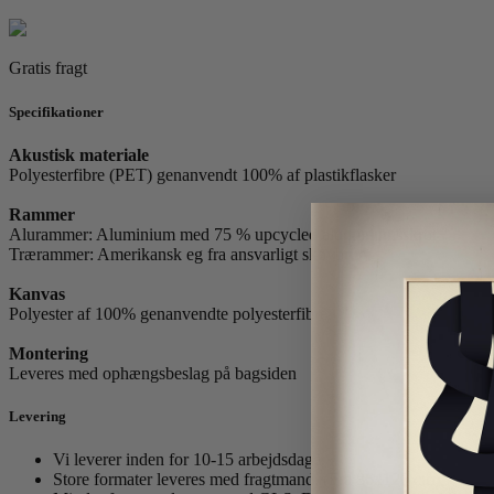
Gratis fragt
Specifikationer
Akustisk materiale
Polyesterfibre (PET) genanvendt 100% af plastikflasker
Rammer
Alurammer: Aluminium med 75 % upcycled aluminiumsskrot
Trærammer: Amerikansk eg fra ansvarligt skovbrug.
Kanvas
Polyester af 100% genanvendte polyesterfibre.
Montering
Leveres med ophængsbeslag på bagsiden
Levering
Vi leverer inden for 10-15 arbejdsdage.
Store formater leveres med fragtmand. (Fra 86x120 cm)