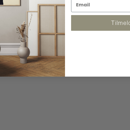
 og kan følge pakken. (Fra 86x120 cm og ned)
Tilmel