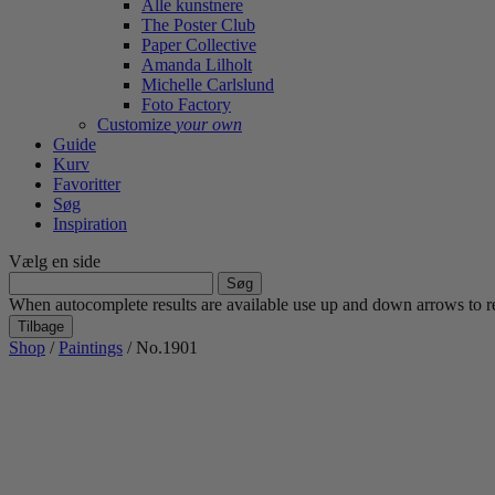
Alle kunstnere
The Poster Club
Paper Collective
Amanda Lilholt
Michelle Carlslund
Foto Factory
Customize
your own
Guide
Kurv
Favoritter
Søg
Inspiration
Vælg en side
Søg
efter:
When autocomplete results are available use up and down arrows to re
Tilbage
Shop
/
Paintings
/ No.1901