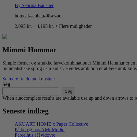
By Sebrina Baustier
homeaf-sebbau-08-rr-po
Prisinterval:
2,095
kr.
–
4,195
kr.
+ Flere muligheder
2,095 kr.
til
4,195 kr.
Mimmi Hammar
Simple former og smukke farvekombinationer Mimmi Hammar er en nutid
minimalistiske sprog i sin kunst. Hendes ambition er at lave unik kuns
Se mere fra denne kunstner
Søg
Søg
When autocomplete results are available use up and down arrows to re
Seneste indlæg
AKUART HOME x Paper Collective
På besøg hos Alek Modin
Parcelhus i Hvidovre