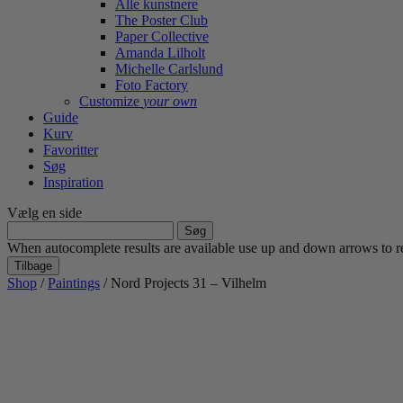
Alle kunstnere
The Poster Club
Paper Collective
Amanda Lilholt
Michelle Carlslund
Foto Factory
Customize
your own
Guide
Kurv
Favoritter
Søg
Inspiration
Vælg en side
Søg
efter:
When autocomplete results are available use up and down arrows to re
Tilbage
Shop
/
Paintings
/ Nord Projects 31 – Vilhelm