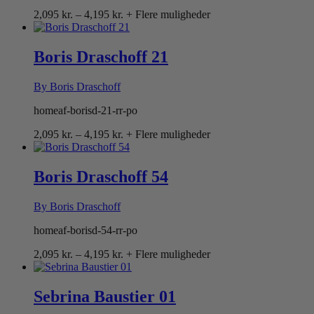
Prisinterval:
2,095
kr.
–
4,195
kr.
+ Flere muligheder
2,095 kr.
til
4,195 kr.
Boris Draschoff 21
By Boris Draschoff
homeaf-borisd-21-rr-po
Prisinterval:
2,095
kr.
–
4,195
kr.
+ Flere muligheder
2,095 kr.
til
4,195 kr.
Boris Draschoff 54
By Boris Draschoff
homeaf-borisd-54-rr-po
Prisinterval:
2,095
kr.
–
4,195
kr.
+ Flere muligheder
2,095 kr.
til
4,195 kr.
Sebrina Baustier 01