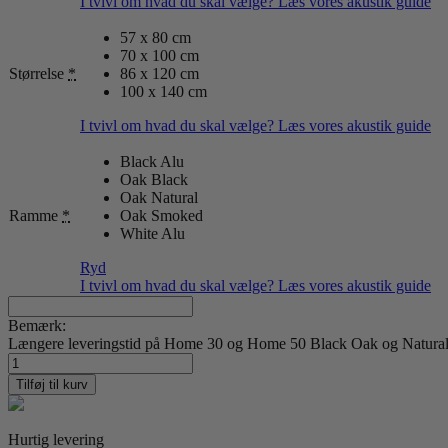
I tvivl om hvad du skal vælge? Læs vores akustik guide
57 x 80 cm
70 x 100 cm
Størrelse
*
86 x 120 cm
100 x 140 cm
I tvivl om hvad du skal vælge? Læs vores akustik guide
Black Alu
Oak Black
Oak Natural
Ramme
*
Oak Smoked
White Alu
Ryd
I tvivl om hvad du skal vælge? Læs vores akustik guide
Bemærk:
Længere leveringstid på Home 30 og Home 50 Black Oak og Natural O
Nord
Projects
Tilføj til kurv
31
-
Vilhelm
Hurtig levering