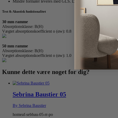
Mindre formater leveres med GLS. Du modtager et tracking nr
Test & Akustisk funktionalitet
30 mm ramme
Absorptionsklasse: B(H)
Vægtet absorptionskoefficient o (αw): 0.8
50 mm ramme
Absorptionsklasse: B(H)
Vægtet absorptionskoefficient o (αw): 1.0
Kunne dette være
noget for dig?
Sebrina Baustier 05
By Sebrina Baustier
homeaf-sebbau-05-rr-po