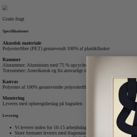
antal
Gratis fragt
Specifikationer
Akustisk materiale
Polyesterfibre (PET) genanvendt 100% af plastikflasker
Rammer
Alurammer: Aluminium med 75 % upcycled aluminiumsskrot
Trærammer: Amerikansk eg fra ansvarligt skovbrug.
Kanvas
Polyester af 100% genanvendte polyesterfibre.
Montering
Leveres med ophængsbeslag på bagsiden
Levering
Vi leverer inden for 10-15 arbejdsdage.
Store formater leveres med fragtmand. (Fra 86x120 cm)