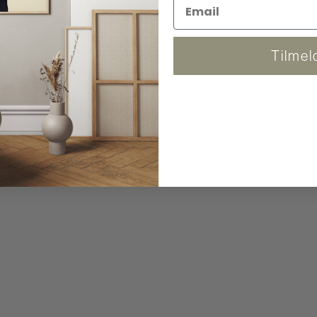
 og kan følge pakken. (Fra 86x120 cm og ned)
Tilmel