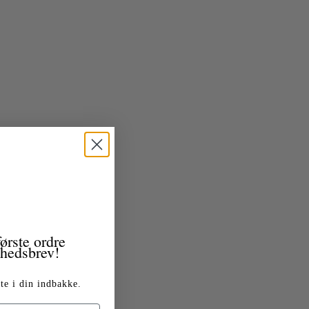
ørste ordre
yhedsbrev!
te i din indbakke.