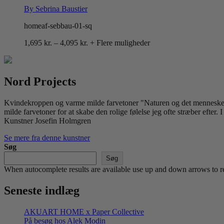
By Sebrina Baustier
homeaf-sebbau-01-sq
Prisinterval:
1,695
kr.
–
4,095
kr.
+ Flere muligheder
1,695 kr.
til
4,095 kr.
Nord Projects
Kvindekroppen og varme milde farvetoner "Naturen og det menneskelige 
milde farvetoner for at skabe den rolige følelse jeg ofte stræber efter.
Kunstner Josefin Holmgren
Se mere fra denne kunstner
Søg
Søg
When autocomplete results are available use up and down arrows to re
Seneste indlæg
AKUART HOME x Paper Collective
På besøg hos Alek Modin