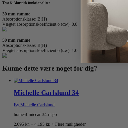
Test & Akustisk funktionalitet
30 mm ramme
Absorptionsklasse: B(H)
Vægtet absorptionskoefficient o (αw): 0.8
50 mm ramme
Absorptionsklasse: B(H)
Vægtet absorptionskoefficient o (αw): 1.0
Kunne dette være
noget for dig?
Michelle Carlslund 34
By Michelle Carlslund
homeaf-miccar-34-rr-po
Prisinterval:
2,095
kr.
–
4,195
kr.
+ Flere muligheder