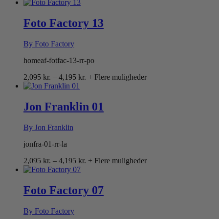
2,095 kr.
til
4,195 kr.
Foto Factory 13
By Foto Factory
homeaf-fotfac-13-rr-po
Prisinterval:
2,095
kr.
–
4,195
kr.
+ Flere muligheder
2,095 kr.
til
4,195 kr.
Jon Franklin 01
By Jon Franklin
jonfra-01-rr-la
Prisinterval:
2,095
kr.
–
4,195
kr.
+ Flere muligheder
2,095 kr.
til
4,195 kr.
Foto Factory 07
By Foto Factory