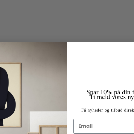
Spar 10% på din f
Tilmeld vores n
Få nyheder og tilbud direk
 og kan følge pakken. (Fra 86x120 cm og ned)