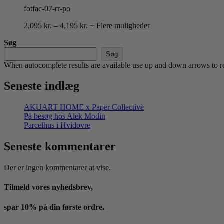
fotfac-07-rr-po
Prisinterval:
2,095
kr.
–
4,195
kr.
+ Flere muligheder
2,095 kr.
Søg
til
4,195 kr.
Søg
When autocomplete results are available use up and down arrows to re
Seneste indlæg
AKUART HOME x Paper Collective
På besøg hos Alek Modin
Parcelhus i Hvidovre
Seneste kommentarer
Der er ingen kommentarer at vise.
Tilmeld vores nyhedsbrev,
spar 10% på din første ordre.