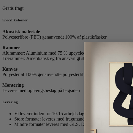
Gratis fragt
Specifikationer
Akustisk materiale
Polyesterfibre (PET) genanvendt 100% af plastikflasker
Rammer
Alurammer: Aluminium med 75 % upcycled aluminiumsskrot
Trærammer: Amerikansk eg fra ansvarligt skovbrug.
Kanvas
Polyester af 100% genanvendte polyesterfibre.
Montering
Leveres med ophængsbeslag på bagsiden
Levering
Vi leverer inden for 10-15 arbejdsdage.
Store formater leveres med fragtmand. (Fra 86x120 cm)
Mindre formater leveres med GLS. Du modtager et tracking nr