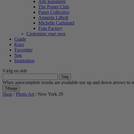
Alle kunstnere
The Poster Club
Paper Collective
Amanda Lilholt
Michelle Carlslund
Foto Factory
Customize
your own
Guide
Kurv
Favoritter
Søg
Inspiration
Vælg en side
Søg
efter:
When autocomplete results are available use up and down arrows to re
Tilbage
Shop
/
Photo Art
/ New York 29