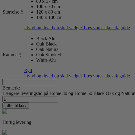
80 x 57 cm
100 x 70 cm
Størrelse
*
120 x 80 cm
140 x 100 cm
I tvivl om hvad du skal vælge? Læs vores akustik guide
Black Alu
Oak Black
Oak Natural
Ramme
*
Oak Smoked
White Alu
Ryd
I tvivl om hvad du skal vælge? Læs vores akustik guide
Bemærk:
Længere leveringstid på Home 30 og Home 50 Black Oak og Natural O
New
York
Tilføj til kurv
29
antal
Hurtig levering