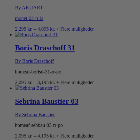
By AKUART
monet-02-rr-la
Prisinterval:
2,295
kr.
–
4,095
kr.
+ Flere muligheder
2,295 kr.
til
4,095 kr.
Boris Draschoff 31
By Boris Draschoff
homeaf-borisd-31-rr-po
Prisinterval:
2,095
kr.
–
4,195
kr.
+ Flere muligheder
2,095 kr.
til
4,195 kr.
Sebrina Baustier 03
By Sebrina Baustier
homeaf-sebbau-03-rr-po
Prisinterval:
2,095
kr.
–
4,195
kr.
+ Flere muligheder