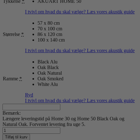
Tykkelse
*
AKUART HOME 50
I tvivl om hvad du skal vælge? Læs vores akustik guide
57 x 80 cm
70 x 100 cm
Størrelse
*
86 x 120 cm
100 x 140 cm
I tvivl om hvad du skal vælge? Læs vores akustik guide
Black Alu
Oak Black
Oak Natural
Ramme
*
Oak Smoked
White Alu
Ryd
I tvivl om hvad du skal vælge? Læs vores akustik guide
Bemærk:
Længere leveringstid på Home 30 og Home 50 Black Oak og
Natural Oak. Forventet levering fra uge 5.
One
Soul
Tilføj til kurv