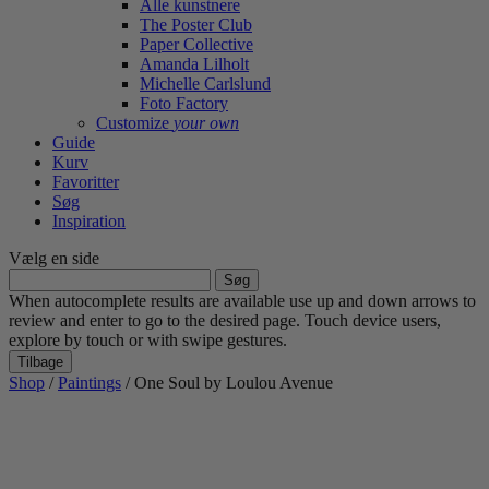
Alle kunstnere
The Poster Club
Paper Collective
Amanda Lilholt
Michelle Carlslund
Foto Factory
Customize
your own
Guide
Kurv
Favoritter
Søg
Inspiration
Vælg en side
Søg
efter:
When autocomplete results are available use up and down arrows to
review and enter to go to the desired page. Touch device users,
explore by touch or with swipe gestures.
Tilbage
Shop
/
Paintings
/ One Soul by Loulou Avenue