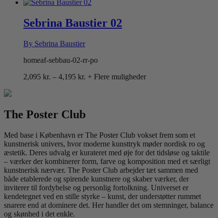
2,095 kr.
til
4,195 kr.
Sebrina Baustier 02
By Sebrina Baustier
homeaf-sebbau-02-rr-po
Prisinterval:
2,095
kr.
–
4,195
kr.
+ Flere muligheder
2,095 kr.
til
4,195 kr.
The Poster Club
Med base i København er The Poster Club vokset frem som et
kunstnerisk univers, hvor moderne kunsttryk møder nordisk ro og
æstetik. Deres udvalg er kurateret med øje for det tidsløse og taktile
– værker der kombinerer form, farve og komposition med et særligt
kunstnerisk nærvær. The Poster Club arbejder tæt sammen med
både etablerede og spirende kunstnere og skaber værker, der
inviterer til fordybelse og personlig fortolkning. Universet er
kendetegnet ved en stille styrke – kunst, der understøtter rummet
snarere end at dominere det. Her handler det om stemninger, balance
og skønhed i det enkle.