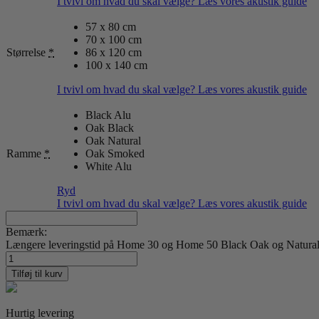
I tvivl om hvad du skal vælge? Læs vores akustik guide
57 x 80 cm
70 x 100 cm
Størrelse
*
86 x 120 cm
100 x 140 cm
I tvivl om hvad du skal vælge? Læs vores akustik guide
Black Alu
Oak Black
Oak Natural
Ramme
*
Oak Smoked
White Alu
Ryd
I tvivl om hvad du skal vælge? Læs vores akustik guide
Bemærk:
Længere leveringstid på Home 30 og Home 50 Black Oak og Natural O
Positano
Lunchtime
Tilføj til kurv
by
Sia
Marche
Hurtig levering