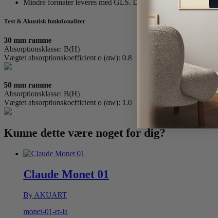
Mindre formater leveres med GLS. Du modtager et tracking nr
Test & Akustisk funktionalitet
30 mm ramme
Absorptionsklasse: B(H)
Vægtet absorptionskoefficient o (αw): 0.8
50 mm ramme
Absorptionsklasse: B(H)
Vægtet absorptionskoefficient o (αw): 1.0
Kunne dette være
noget for dig?
Claude Monet 01
By AKUART
monet-01-rr-la