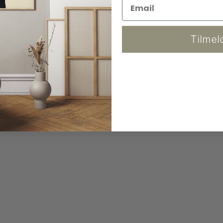
 og kan følge pakken. (Fra 86x120 cm og ned)
Tilmel