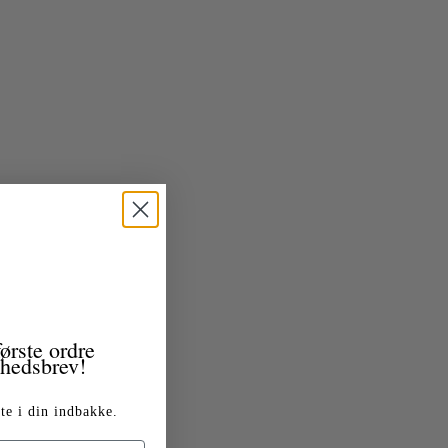
ørste ordre
yhedsbrev!
te i din indbakke.