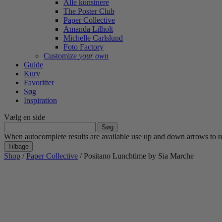
Alle kunstnere
The Poster Club
Paper Collective
Amanda Lilholt
Michelle Carlslund
Foto Factory
Customize
your own
Guide
Kurv
Favoritter
Søg
Inspiration
Vælg en side
Søg
efter:
When autocomplete results are available use up and down arrows to re
Tilbage
Shop
/
Paper Collective
/ Positano Lunchtime by Sia Marche