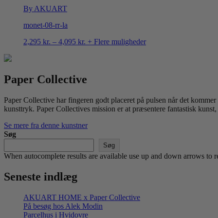
By AKUART
monet-08-rr-la
Prisinterval:
2,295
kr.
–
4,095
kr.
+ Flere muligheder
2,295 kr.
til
4,095 kr.
Paper Collective
Paper Collective har fingeren godt placeret på pulsen når det kommer ti
kunsttryk. Paper Collectives mission er at præsentere fantastisk kunst,
Se mere fra denne kunstner
Søg
Søg
When autocomplete results are available use up and down arrows to re
Seneste indlæg
AKUART HOME x Paper Collective
På besøg hos Alek Modin
Parcelhus i Hvidovre