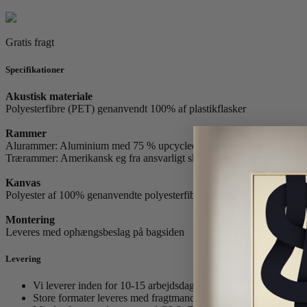
antal
Gratis fragt
Specifikationer
Akustisk materiale
Polyesterfibre (PET) genanvendt 100% af plastikflasker
Rammer
Alurammer: Aluminium med 75 % upcycled aluminiumsskrot
Trærammer: Amerikansk eg fra ansvarligt skovbrug.
Kanvas
Polyester af 100% genanvendte polyesterfibre.
Montering
Leveres med ophængsbeslag på bagsiden
Levering
Vi leverer inden for 10-15 arbejdsdage.
Store formater leveres med fragtmand. (Fra 86x120 cm)