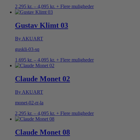
Prisinterval:
2,295
kr.
–
4,095
kr.
+ Flere muligheder
2,295 kr.
til
4,095 kr.
Gustav Klimt 03
By AKUART
guskli-03-sq
Prisinterval:
1,695
kr.
–
4,095
kr.
+ Flere muligheder
1,695 kr.
til
4,095 kr.
Claude Monet 02
By AKUART
monet-02-rr-la
Prisinterval:
2,295
kr.
–
4,095
kr.
+ Flere muligheder
2,295 kr.
til
4,095 kr.
Claude Monet 08