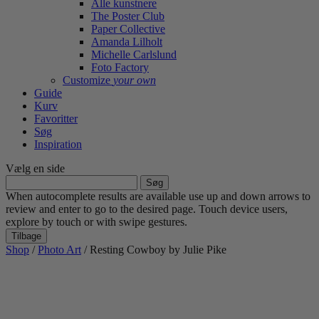
Alle kunstnere
The Poster Club
Paper Collective
Amanda Lilholt
Michelle Carlslund
Foto Factory
Customize
your own
Guide
Kurv
Favoritter
Søg
Inspiration
Vælg en side
Søg
efter:
When autocomplete results are available use up and down arrows to
review and enter to go to the desired page. Touch device users,
explore by touch or with swipe gestures.
Tilbage
Shop
/
Photo Art
/ Resting Cowboy by Julie Pike