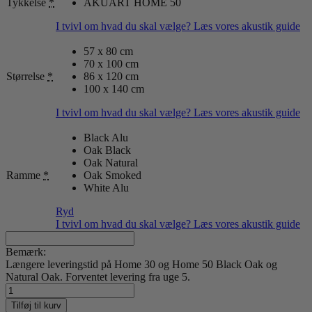
Tykkelse
*
AKUART HOME 50
I tvivl om hvad du skal vælge? Læs vores akustik guide
57 x 80 cm
70 x 100 cm
Størrelse
*
86 x 120 cm
100 x 140 cm
I tvivl om hvad du skal vælge? Læs vores akustik guide
Black Alu
Oak Black
Oak Natural
Ramme
*
Oak Smoked
White Alu
Ryd
I tvivl om hvad du skal vælge? Læs vores akustik guide
Bemærk:
Længere leveringstid på Home 30 og Home 50 Black Oak og
Natural Oak. Forventet levering fra uge 5.
Resting
Cowboy
Tilføj til kurv