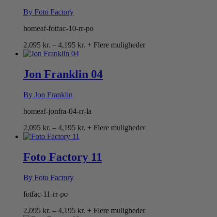
By Foto Factory
homeaf-fotfac-10-rr-po
Prisinterval:
2,095
kr.
–
4,195
kr.
+ Flere muligheder
2,095 kr.
til
4,195 kr.
Jon Franklin 04
By Jon Franklin
homeaf-jonfra-04-rr-la
Prisinterval:
2,095
kr.
–
4,195
kr.
+ Flere muligheder
2,095 kr.
til
4,195 kr.
Foto Factory 11
By Foto Factory
fotfac-11-rr-po
Prisinterval:
2,095
kr.
–
4,195
kr.
+ Flere muligheder