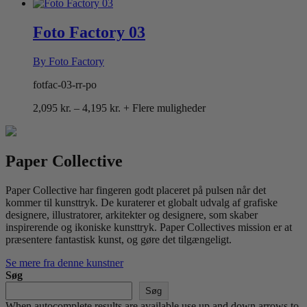
2,095 kr.
til
4,195 kr.
Foto Factory 03
By Foto Factory
fotfac-03-rr-po
Prisinterval:
2,095
kr.
–
4,195
kr.
+ Flere muligheder
2,095 kr.
til
4,195 kr.
Paper Collective
Paper Collective har fingeren godt placeret på pulsen når det
kommer til kunsttryk. De kuraterer et globalt udvalg af grafiske
designere, illustratorer, arkitekter og designere, som skaber
inspirerende og ikoniske kunsttryk. Paper Collectives mission er at
præsentere fantastisk kunst, og gøre det tilgængeligt.
Se mere fra denne kunstner
Søg
Søg
When autocomplete results are available use up and down arrows to