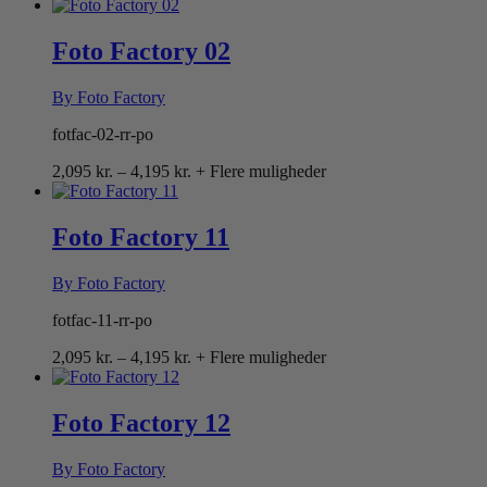
2,095 kr.
til
4,195 kr.
Foto Factory 02
By Foto Factory
fotfac-02-rr-po
Prisinterval:
2,095
kr.
–
4,195
kr.
+ Flere muligheder
2,095 kr.
til
4,195 kr.
Foto Factory 11
By Foto Factory
fotfac-11-rr-po
Prisinterval:
2,095
kr.
–
4,195
kr.
+ Flere muligheder
2,095 kr.
til
4,195 kr.
Foto Factory 12
By Foto Factory