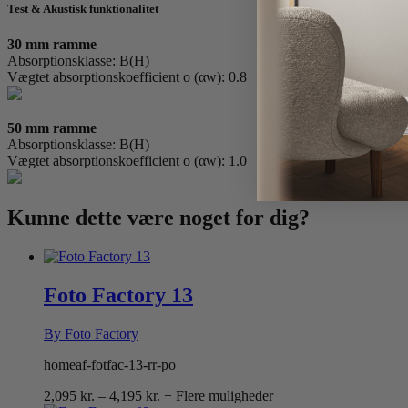
Test & Akustisk funktionalitet
30 mm ramme
Absorptionsklasse: B(H)
Vægtet absorptionskoefficient o (αw): 0.8
50 mm ramme
Absorptionsklasse: B(H)
Vægtet absorptionskoefficient o (αw): 1.0
Kunne dette være
noget for dig?
Foto Factory 13
By Foto Factory
homeaf-fotfac-13-rr-po
Prisinterval:
2,095
kr.
–
4,195
kr.
+ Flere muligheder