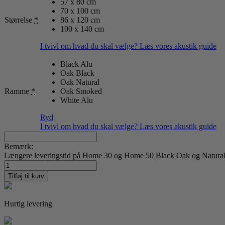
57 x 80 cm
70 x 100 cm
Størrelse
*
86 x 120 cm
100 x 140 cm
I tvivl om hvad du skal vælge? Læs vores akustik guide
Black Alu
Oak Black
Oak Natural
Ramme
*
Oak Smoked
White Alu
Ryd
I tvivl om hvad du skal vælge? Læs vores akustik guide
Bemærk:
Længere leveringstid på Home 30 og Home 50 Black Oak og Natural O
Scandinavian
Nature
Tilføj til kurv
13
antal
Hurtig levering