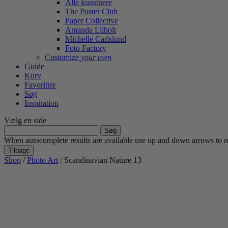
Alle kunstnere
The Poster Club
Paper Collective
Amanda Lilholt
Michelle Carlslund
Foto Factory
Customize
your own
Guide
Kurv
Favoritter
Søg
Inspiration
Vælg en side
Søg
efter:
When autocomplete results are available use up and down arrows to re
Tilbage
Shop
/
Photo Art
/ Scandinavian Nature 13