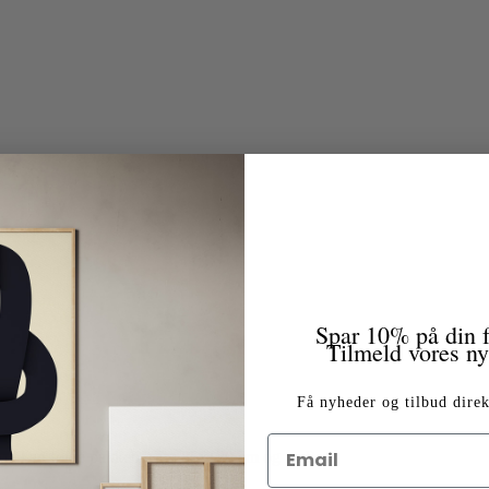
Spar 10% på din f
Tilmeld vores n
Få nyheder og tilbud direk
 og kan følge pakken. (Fra 86x120 cm og ned)