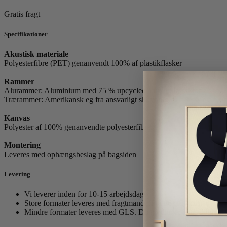
Gratis fragt
Specifikationer
Akustisk materiale
Polyesterfibre (PET) genanvendt 100% af plastikflasker
Rammer
Alurammer: Aluminium med 75 % upcycled aluminiumsskrot
Trærammer: Amerikansk eg fra ansvarligt skovbrug.
Kanvas
Polyester af 100% genanvendte polyesterfibre.
Montering
Leveres med ophængsbeslag på bagsiden
Levering
Vi leverer inden for 10-15 arbejdsdage.
Store formater leveres med fragtmand. (Fra 86x120 cm)
Mindre formater leveres med GLS. Du modtager et tracking nr