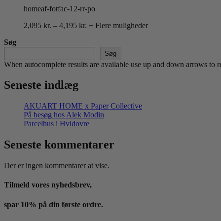
homeaf-fotfac-12-rr-po
Prisinterval:
2,095
kr.
–
4,195
kr.
+ Flere muligheder
2,095 kr.
Søg
til
4,195 kr.
Søg
When autocomplete results are available use up and down arrows to re
Seneste indlæg
AKUART HOME x Paper Collective
På besøg hos Alek Modin
Parcelhus i Hvidovre
Seneste kommentarer
Der er ingen kommentarer at vise.
Tilmeld vores nyhedsbrev,
spar 10% på din første ordre.