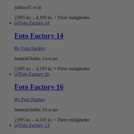
jonfra-01-rr-la
Prisinterval:
2,095
kr.
–
4,195
kr.
+ Flere muligheder
2,095 kr.
til
4,195 kr.
Foto Factory 14
By Foto Factory
homeaf-fotfac-14-rr-po
Prisinterval:
2,095
kr.
–
4,195
kr.
+ Flere muligheder
2,095 kr.
til
4,195 kr.
Foto Factory 16
By Foto Factory
homeaf-fotfac-16-rr-po
Prisinterval:
2,095
kr.
–
4,195
kr.
+ Flere muligheder
2,095 kr.
til