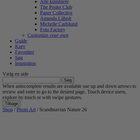
Alle kunstnere
The Poster Club
Paper Collective
Amanda Lilholt
Michelle Carlslund
Foto Factory
Customize
your own
Guide
Kurv
Favoritter
Søg
Inspiration
Vælg en side
Søg
efter:
When autocomplete results are available use up and down arrows to
review and enter to go to the desired page. Touch device users,
explore by touch or with swipe gestures.
Tilbage
Shop
/
Photo Art
/ Scandinavian Nature 26