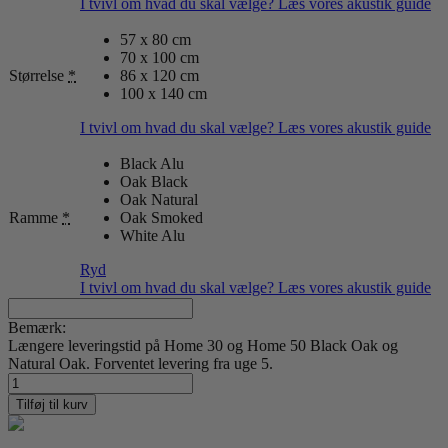
I tvivl om hvad du skal vælge? Læs vores akustik guide
57 x 80 cm
70 x 100 cm
Størrelse
*
86 x 120 cm
100 x 140 cm
I tvivl om hvad du skal vælge? Læs vores akustik guide
Black Alu
Oak Black
Oak Natural
Ramme
*
Oak Smoked
White Alu
Ryd
I tvivl om hvad du skal vælge? Læs vores akustik guide
Bemærk:
Længere leveringstid på Home 30 og Home 50 Black Oak og
Natural Oak. Forventet levering fra uge 5.
Scandinavian
Nature
Tilføj til kurv
26
antal