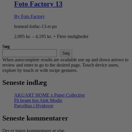
4,195 kr.
Foto Factory 13
By Foto Factory
homeaf-fotfac-13-rr-po
Prisinterval:
2,095
kr.
–
4,195
kr.
+ Flere muligheder
2,095 kr.
Søg
til
4,195 kr.
Søg
When autocomplete results are available use up and down arrows to
review and enter to go to the desired page. Touch device users,
explore by touch or with swipe gestures.
Seneste indlæg
AKUART HOME x Paper Collective
På besøg hos Alek Modin
Parcelhus i Hvidovre
Seneste kommentarer
Der er ingen kommentarer at vise.