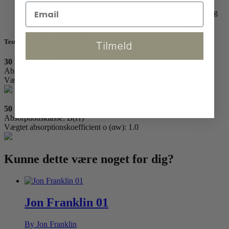
Store formater leveres med fragtmand. (Fra 86x120 cm)
Mindre formater leveres med GLS. Du modtager et tracking
nr og kan følge pakken. (Fra 86x120 cm og ned)
Test & Akustisk funktionalitet
Tilmeld
30 mm ramme
Absorptionsklasse: B(H)
Vægtet absorptionskoefficient o (αw): 0.8
50 mm ramme
Absorptionsklasse: B(H)
Vægtet absorptionskoefficient o (αw): 1.0
Kunne dette være
noget for dig?
Jon Franklin 01
By Jon Franklin