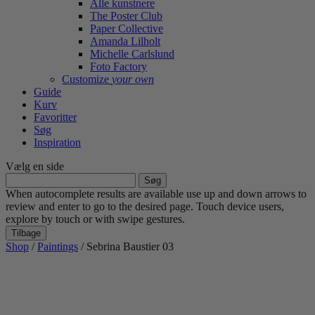
Alle kunstnere
The Poster Club
Paper Collective
Amanda Lilholt
Michelle Carlslund
Foto Factory
Customize
your own
Guide
Kurv
Favoritter
Søg
Inspiration
Vælg en side
Søg
efter:
When autocomplete results are available use up and down arrows to
review and enter to go to the desired page. Touch device users,
explore by touch or with swipe gestures.
Tilbage
Shop
/
Paintings
/ Sebrina Baustier 03