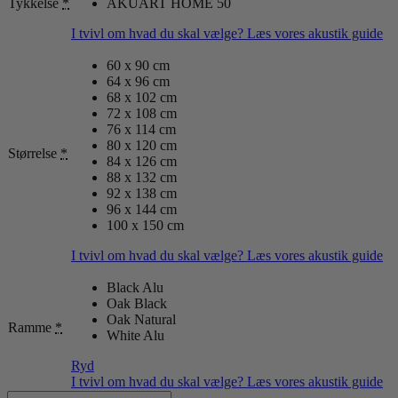
Tykkelse
*
AKUART HOME 50
I tvivl om hvad du skal vælge? Læs vores akustik guide
60 x 90 cm
64 x 96 cm
68 x 102 cm
72 x 108 cm
76 x 114 cm
80 x 120 cm
Størrelse
*
84 x 126 cm
88 x 132 cm
92 x 138 cm
96 x 144 cm
100 x 150 cm
I tvivl om hvad du skal vælge? Læs vores akustik guide
Black Alu
Oak Black
Oak Natural
Ramme
*
White Alu
Ryd
I tvivl om hvad du skal vælge? Læs vores akustik guide