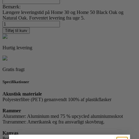
Bemærk:
Længere leveringstid på Home 30 og Home 50 Black Oak og
Natural Oak. Forventet levering fra uge 5.
Sebrina
Baustier
Tilføj til kurv
03
antal
Hurtig levering
Gratis fragt
Specifikationer
Akustisk materiale
Polyesterfibre (PET) genanvendt 100% af plastikflasker
Rammer
Alurammer: Aluminium med 75 % upcycled aluminiumsskrot
Trærammer: Amerikansk eg fra ansvarligt skovbrug.
Kanvas
Polyester af 100% genanvendte polyesterfibre.