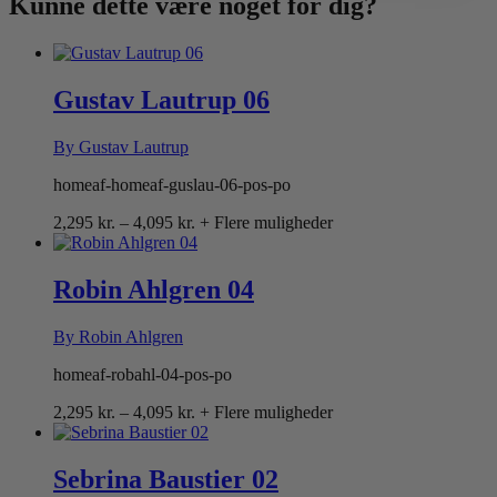
Kunne dette være
noget for dig?
Gustav Lautrup 06
By Gustav Lautrup
homeaf-homeaf-guslau-06-pos-po
Prisinterval:
2,295
kr.
–
4,095
kr.
+ Flere muligheder
2,295 kr.
til
4,095 kr.
Robin Ahlgren 04
By Robin Ahlgren
homeaf-robahl-04-pos-po
Prisinterval:
2,295
kr.
–
4,095
kr.
+ Flere muligheder
2,295 kr.
til
4,095 kr.
Sebrina Baustier 02