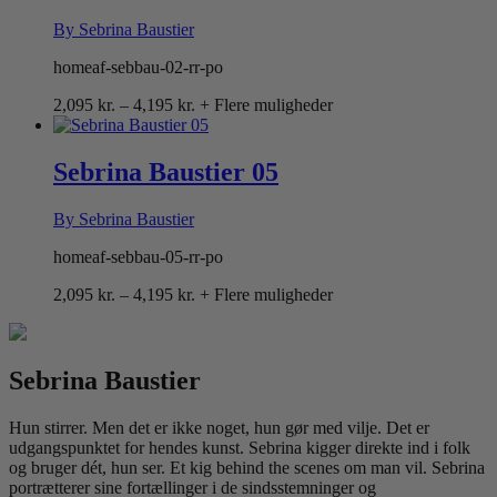
By Sebrina Baustier
homeaf-sebbau-02-rr-po
Prisinterval:
2,095
kr.
–
4,195
kr.
+ Flere muligheder
2,095 kr.
til
4,195 kr.
Sebrina Baustier 05
By Sebrina Baustier
homeaf-sebbau-05-rr-po
Prisinterval:
2,095
kr.
–
4,195
kr.
+ Flere muligheder
2,095 kr.
til
4,195 kr.
Sebrina Baustier
Hun stirrer. Men det er ikke noget, hun gør med vilje. Det er
udgangspunktet for hendes kunst. Sebrina kigger direkte ind i folk
og bruger dét, hun ser. Et kig behind the scenes om man vil. Sebrina
portrætterer sine fortællinger i de sindsstemninger og