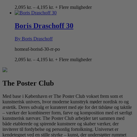
Prisinterval:
2,095
kr.
–
4,195
kr.
+ Flere muligheder
2,095 kr.
til
4,195 kr.
Boris Draschoff 30
By Boris Draschoff
homeaf-borisd-30-rr-po
Prisinterval:
2,095
kr.
–
4,195
kr.
+ Flere muligheder
2,095 kr.
til
4,195 kr.
The Poster Club
Med base i København er The Poster Club vokset frem som et
kunstnerisk univers, hvor moderne kunsttryk møder nordisk ro og
æstetik. Deres udvalg er kurateret med øje for det tidsløse og taktile
– værker der kombinerer form, farve og komposition med et særligt
kunstnerisk nærvær. The Poster Club arbejder tæt sammen med
både etablerede og spirende kunstnere og skaber værker, der
inviterer til fordybelse og personlig fortolkning. Universet er
kendetegnet ved en stille styrke – kunst, der understøtter rummet