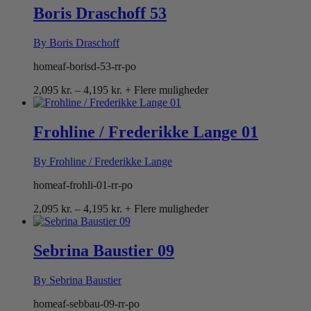
Boris Draschoff 53
By Boris Draschoff
homeaf-borisd-53-rr-po
Prisinterval:
2,095
kr.
–
4,195
kr.
+ Flere muligheder
2,095 kr.
til
4,195 kr.
Frohline / Frederikke Lange 01
By Frohline / Frederikke Lange
homeaf-frohli-01-rr-po
Prisinterval:
2,095
kr.
–
4,195
kr.
+ Flere muligheder
2,095 kr.
til
4,195 kr.
Sebrina Baustier 09
By Sebrina Baustier
homeaf-sebbau-09-rr-po