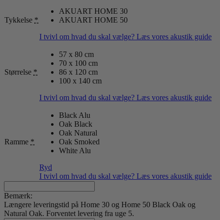
AKUART HOME 30
Tykkelse
*
AKUART HOME 50
I tvivl om hvad du skal vælge? Læs vores akustik guide
57 x 80 cm
70 x 100 cm
Størrelse
*
86 x 120 cm
100 x 140 cm
I tvivl om hvad du skal vælge? Læs vores akustik guide
Black Alu
Oak Black
Oak Natural
Ramme
*
Oak Smoked
White Alu
Ryd
I tvivl om hvad du skal vælge? Læs vores akustik guide
Bemærk:
Længere leveringstid på Home 30 og Home 50 Black Oak og
Natural Oak. Forventet levering fra uge 5.