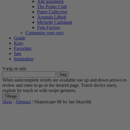
Alle kunstnere
The Poster Club
Paper Collective
Amanda Lilholt
Michelle Carlslund
Foto Factory
Customize
your own
Guide
Kurv
Favoritter
Søg
Inspiration
Vælg en side
Søg
efter:
When autocomplete results are available use up and down arrows to
review and enter to go to the desired page. Touch device users,
explore by touch or with swipe gestures.
Tilbage
Shop
/
Abstract
/ Shapescape 08 by Jan Skacelik