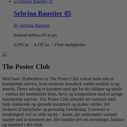
2,095 kr.
til
4,195 kr.
Sebrina Baustier 05
By Sebrina Baustier
homeaf-sebbau-05-rr-po
Prisinterval:
2,095
kr.
–
4,195
kr.
+ Flere muligheder
2,095 kr.
til
4,195 kr.
The Poster Club
Med base i København er The Poster Club vokset frem som et
kunstnerisk univers, hvor moderne kunsttryk møder nordisk ro og
æstetik. Deres udvalg er kurateret med øje for det tidsløse og taktile
– værker der kombinerer form, farve og komposition med et særligt
kunstnerisk nærvær. The Poster Club arbejder tæt sammen med
både etablerede og spirende kunstnere og skaber værker, der
inviterer til fordybelse og personlig fortolkning. Universet er
kendetegnet ved en stille styrke – kunst, der understøtter rummet
snarere end at dominere det. Her handler det om stemninger, balance
og skønhed i det enkle.