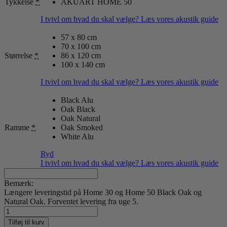
Tykkelse
*
AKUART HOME 50
I tvivl om hvad du skal vælge? Læs vores akustik guide
57 x 80 cm
70 x 100 cm
Størrelse
*
86 x 120 cm
100 x 140 cm
I tvivl om hvad du skal vælge? Læs vores akustik guide
Black Alu
Oak Black
Oak Natural
Ramme
*
Oak Smoked
White Alu
Ryd
I tvivl om hvad du skal vælge? Læs vores akustik guide
Bemærk:
Længere leveringstid på Home 30 og Home 50 Black Oak og
Natural Oak. Forventet levering fra uge 5.
Shapescape
08
Tilføj til kurv