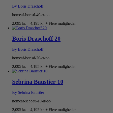
By Boris Draschoff
homeaf-borisd-40-rr-po
Prisinterval:
2,095
kr.
–
4,195
kr.
+ Flere muligheder
2,095 kr.
til
4,195 kr.
Boris Draschoff 20
By Boris Draschoff
homeaf-borisd-20-rr-po
Prisinterval:
2,095
kr.
–
4,195
kr.
+ Flere muligheder
2,095 kr.
til
4,195 kr.
Sebrina Baustier 10
By Sebrina Baustier
homeaf-sebbau-10-rr-po
Prisinterval:
2,095
kr.
–
4,195
kr.
+ Flere muligheder