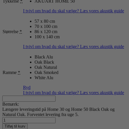
Tykkelse
*
AKUART HOME 50
I tvivl om hvad du skal vælge? Læs vores akustik guide
57 x 80 cm
70 x 100 cm
Størrelse
*
86 x 120 cm
100 x 140 cm
I tvivl om hvad du skal vælge? Læs vores akustik guide
Black Alu
Oak Black
Oak Natural
Ramme
*
Oak Smoked
White Alu
Ryd
I tvivl om hvad du skal vælge? Læs vores akustik guide
Bemærk:
Længere leveringstid på Home 30 og Home 50 Black Oak og
Natural Oak. Forventet levering fra uge 5.
Soft
Yellow
Tilføj til kurv