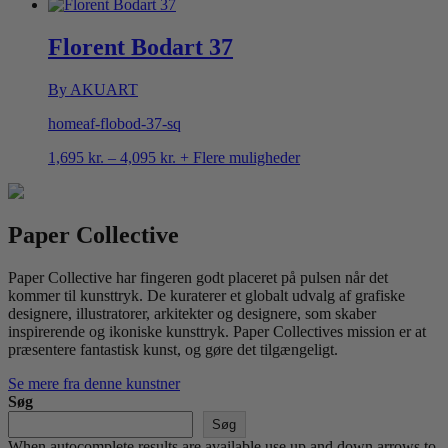
2,295 kr.
til
4,095 kr.
Florent Bodart 37
By AKUART
homeaf-flobod-37-sq
Prisinterval:
1,695
kr.
–
4,095
kr.
+ Flere muligheder
1,695 kr.
til
4,095 kr.
Paper Collective
Paper Collective har fingeren godt placeret på pulsen når det
kommer til kunsttryk. De kuraterer et globalt udvalg af grafiske
designere, illustratorer, arkitekter og designere, som skaber
inspirerende og ikoniske kunsttryk. Paper Collectives mission er at
præsentere fantastisk kunst, og gøre det tilgængeligt.
Se mere fra denne kunstner
Søg
Søg
When autocomplete results are available use up and down arrows to