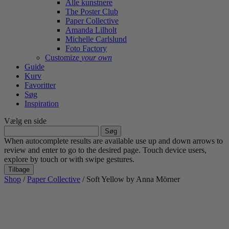
Alle kunstnere
The Poster Club
Paper Collective
Amanda Lilholt
Michelle Carlslund
Foto Factory
Customize
your own
Guide
Kurv
Favoritter
Søg
Inspiration
Vælg en side
Søg
efter:
When autocomplete results are available use up and down arrows to
review and enter to go to the desired page. Touch device users,
explore by touch or with swipe gestures.
Tilbage
Shop
/
Paper Collective
/ Soft Yellow by Anna Mörner