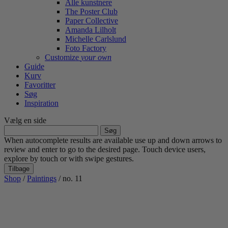
Alle kunstnere
The Poster Club
Paper Collective
Amanda Lilholt
Michelle Carlslund
Foto Factory
Customize
your own
Guide
Kurv
Favoritter
Søg
Inspiration
Vælg en side
Søg
efter:
When autocomplete results are available use up and down arrows to
review and enter to go to the desired page. Touch device users,
explore by touch or with swipe gestures.
Tilbage
Shop
/
Paintings
/ no. 11