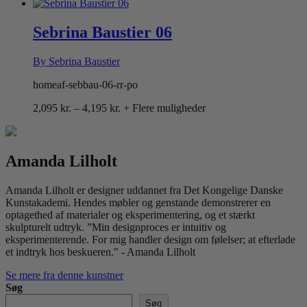
2,095 kr.
til
4,195 kr.
Sebrina Baustier 06
By Sebrina Baustier
homeaf-sebbau-06-rr-po
Prisinterval:
2,095
kr.
–
4,195
kr.
+ Flere muligheder
2,095 kr.
til
4,195 kr.
Amanda Lilholt
Amanda Lilholt er designer uddannet fra Det Kongelige Danske
Kunstakademi. Hendes møbler og genstande demonstrerer en
optagethed af materialer og eksperimentering, og et stærkt
skulpturelt udtryk. ”Min designproces er intuitiv og
eksperimenterende. For mig handler design om følelser; at efterlade
et indtryk hos beskueren." - Amanda Lilholt
Se mere fra denne kunstner
Søg
Søg