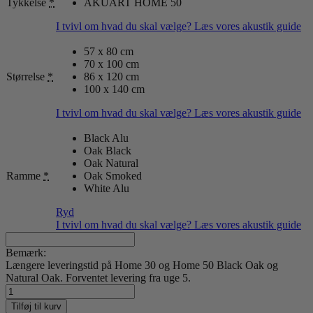
Tykkelse
*
AKUART HOME 50
I tvivl om hvad du skal vælge? Læs vores akustik guide
57 x 80 cm
70 x 100 cm
Størrelse
*
86 x 120 cm
100 x 140 cm
I tvivl om hvad du skal vælge? Læs vores akustik guide
Black Alu
Oak Black
Oak Natural
Ramme
*
Oak Smoked
White Alu
Ryd
I tvivl om hvad du skal vælge? Læs vores akustik guide
Bemærk:
Længere leveringstid på Home 30 og Home 50 Black Oak og
Natural Oak. Forventet levering fra uge 5.
no.
11
Tilføj til kurv