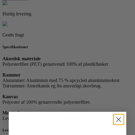
antal
Hurtig levering
Gratis fragt
Specifikationer
Akustisk materiale
Polyesterfibre (PET) genanvendt 100% af plastikflasker
Rammer
Alurammer: Aluminium med 75 % upcycled aluminiumsskrot
Trærammer: Amerikansk eg fra ansvarligt skovbrug.
Kanvas
Polyester af 100% genanvendte polyesterfibre.
Montering
Leveres med ophængsbeslag på bagsiden
Levering