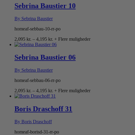
Sebrina Baustier 10
By Sebrina Baustier
homeaf-sebbau-10-rr-po
Prisinterval:
2,095
kr.
–
4,195
kr.
+ Flere muligheder
2,095 kr.
til
4,195 kr.
Sebrina Baustier 06
By Sebrina Baustier
homeaf-sebbau-06-rr-po
Prisinterval:
2,095
kr.
–
4,195
kr.
+ Flere muligheder
2,095 kr.
til
4,195 kr.
Boris Draschoff 31
By Boris Draschoff
homeaf-borisd-31-rr-po