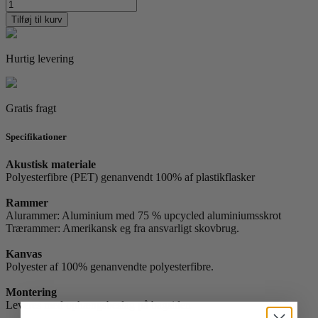
Summer
Vase
Tilføj til kurv
02
by
Lucrecia
Hurtig levering
Rey
Caro
antal
Gratis fragt
Specifikationer
Akustisk materiale
Polyesterfibre (PET) genanvendt 100% af plastikflasker
Rammer
Alurammer: Aluminium med 75 % upcycled aluminiumsskrot
Trærammer: Amerikansk eg fra ansvarligt skovbrug.
Kanvas
Polyester af 100% genanvendte polyesterfibre.
Montering
Leveres med ophængsbeslag på bagsiden