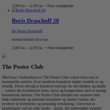
Prisinterval:
2,095
kr.
–
4,195
kr.
+ Flere muligheder
2,095 kr.
til
4,195 kr.
Boris Draschoff 20
By Boris Draschoff
homeaf-borisd-20-rr-po
Prisinterval:
2,095
kr.
–
4,195
kr.
+ Flere muligheder
2,095 kr.
til
4,195 kr.
The Poster Club
Med base i København er The Poster Club vokset frem som et
kunstnerisk univers, hvor moderne kunsttryk møder nordisk ro og
æstetik. Deres udvalg er kurateret med øje for det tidsløse og taktile
– værker der kombinerer form, farve og komposition med et særligt
kunstnerisk nærvær. The Poster Club arbejder tæt sammen med
både etablerede og spirende kunstnere og skaber værker, der
inviterer til fordybelse og personlig fortolkning. Universet er
kendetegnet ved en stille styrke – kunst, der understøtter rummet