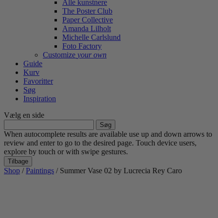
Alle kunstnere
The Poster Club
Paper Collective
Amanda Lilholt
Michelle Carlslund
Foto Factory
Customize
your own
Guide
Kurv
Favoritter
Søg
Inspiration
Vælg en side
Søg
efter:
When autocomplete results are available use up and down arrows to
review and enter to go to the desired page. Touch device users,
explore by touch or with swipe gestures.
Tilbage
Shop
/
Paintings
/ Summer Vase 02 by Lucrecia Rey Caro