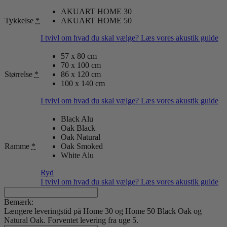
AKUART HOME 30
Tykkelse
*
AKUART HOME 50
I tvivl om hvad du skal vælge? Læs vores akustik guide
57 x 80 cm
70 x 100 cm
Størrelse
*
86 x 120 cm
100 x 140 cm
I tvivl om hvad du skal vælge? Læs vores akustik guide
Black Alu
Oak Black
Oak Natural
Ramme
*
Oak Smoked
White Alu
Ryd
I tvivl om hvad du skal vælge? Læs vores akustik guide
Bemærk:
Længere leveringstid på Home 30 og Home 50 Black Oak og
Natural Oak. Forventet levering fra uge 5.