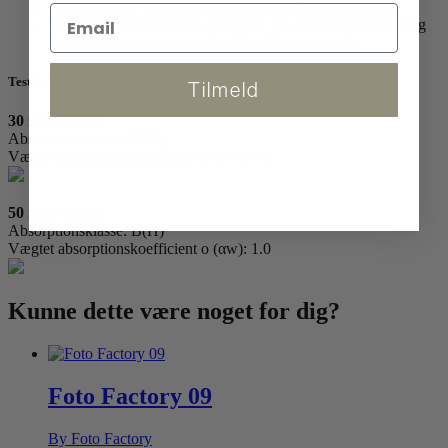
Store formater leveres med fragtmand. (Fra 86x120 cm)
Mindre formater leveres med GLS. Du modtager et tracking
nr og kan følge pakken. (Fra 86x120 cm og ned)
Test & Akustisk funktionalitet
Tilmeld
30 mm ramme
Absorptionsklasse: B(H)
Vægtet absorptionskoefficient o (αw): 0.8
50 mm ramme
Absorptionsklasse: B(H)
Vægtet absorptionskoefficient o (αw): 1.0
Kunne dette være
noget for dig?
Foto Factory 09
By Foto Factory