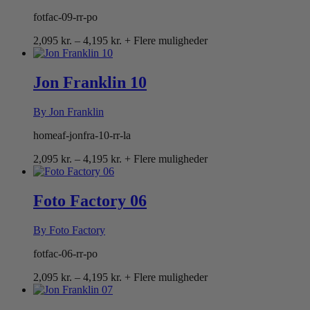
fotfac-09-rr-po
Prisinterval:
2,095
kr.
–
4,195
kr.
+ Flere muligheder
2,095 kr.
til
4,195 kr.
Jon Franklin 10
By Jon Franklin
homeaf-jonfra-10-rr-la
Prisinterval:
2,095
kr.
–
4,195
kr.
+ Flere muligheder
2,095 kr.
til
4,195 kr.
Foto Factory 06
By Foto Factory
fotfac-06-rr-po
Prisinterval:
2,095
kr.
–
4,195
kr.
+ Flere muligheder
2,095 kr.
til