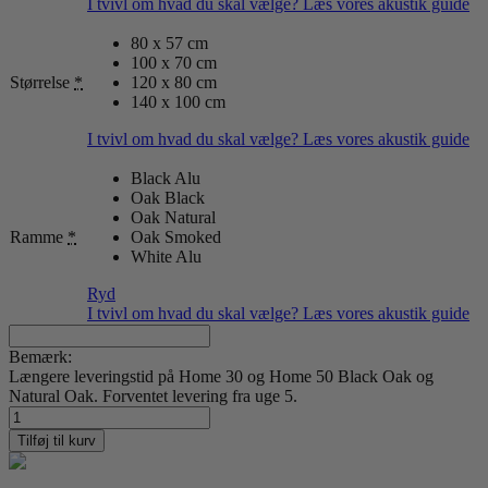
I tvivl om hvad du skal vælge? Læs vores akustik guide
80 x 57 cm
100 x 70 cm
Størrelse
*
120 x 80 cm
140 x 100 cm
I tvivl om hvad du skal vælge? Læs vores akustik guide
Black Alu
Oak Black
Oak Natural
Ramme
*
Oak Smoked
White Alu
Ryd
I tvivl om hvad du skal vælge? Læs vores akustik guide
Bemærk:
Længere leveringstid på Home 30 og Home 50 Black Oak og
Natural Oak. Forventet levering fra uge 5.
Surface
14
Tilføj til kurv
antal