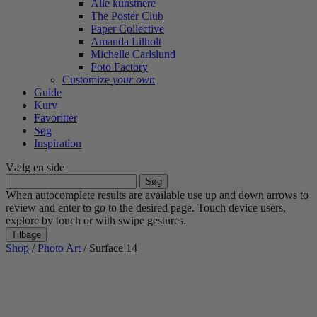
Alle kunstnere
The Poster Club
Paper Collective
Amanda Lilholt
Michelle Carlslund
Foto Factory
Customize
your own
Guide
Kurv
Favoritter
Søg
Inspiration
Vælg en side
Søg
efter:
When autocomplete results are available use up and down arrows to
review and enter to go to the desired page. Touch device users,
explore by touch or with swipe gestures.
Tilbage
Shop
/
Photo Art
/ Surface 14