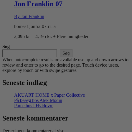
4,195 kr.
Jon Franklin 07
By Jon Franklin
homeaf-jonfra-07-rr-la
Prisinterval:
2,095
kr.
–
4,195
kr.
+ Flere muligheder
2,095 kr.
Søg
til
4,195 kr.
Søg
When autocomplete results are available use up and down arrows to
review and enter to go to the desired page. Touch device users,
explore by touch or with swipe gestures.
Seneste indlæg
AKUART HOME x Paper Collective
På besøg hos Alek Modin
Parcelhus i Hvidovre
Seneste kommentarer
Der er ingen kommentarer at vise.