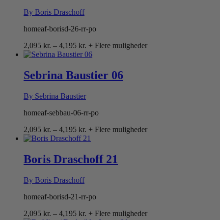
By Boris Draschoff
homeaf-borisd-26-rr-po
Prisinterval:
2,095
kr.
–
4,195
kr.
+ Flere muligheder
2,095 kr.
til
4,195 kr.
Sebrina Baustier 06
By Sebrina Baustier
homeaf-sebbau-06-rr-po
Prisinterval:
2,095
kr.
–
4,195
kr.
+ Flere muligheder
2,095 kr.
til
4,195 kr.
Boris Draschoff 21
By Boris Draschoff
homeaf-borisd-21-rr-po
Prisinterval:
2,095
kr.
–
4,195
kr.
+ Flere muligheder