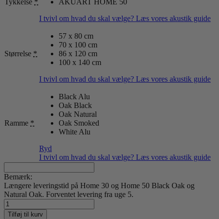
Tykkelse
*
AKUART HOME 50
I tvivl om hvad du skal vælge? Læs vores akustik guide
57 x 80 cm
70 x 100 cm
Størrelse
*
86 x 120 cm
100 x 140 cm
I tvivl om hvad du skal vælge? Læs vores akustik guide
Black Alu
Oak Black
Oak Natural
Ramme
*
Oak Smoked
White Alu
Ryd
I tvivl om hvad du skal vælge? Læs vores akustik guide
Bemærk:
Længere leveringstid på Home 30 og Home 50 Black Oak og
Natural Oak. Forventet levering fra uge 5.
View
by
Tilføj til kurv