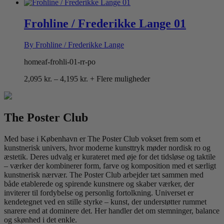
2,095 kr.
til
4,195 kr.
Frohline / Frederikke Lange 01
By Frohline / Frederikke Lange
homeaf-frohli-01-rr-po
Prisinterval:
2,095
kr.
–
4,195
kr.
+ Flere muligheder
2,095 kr.
til
4,195 kr.
The Poster Club
Med base i København er The Poster Club vokset frem som et
kunstnerisk univers, hvor moderne kunsttryk møder nordisk ro og
æstetik. Deres udvalg er kurateret med øje for det tidsløse og taktile
– værker der kombinerer form, farve og komposition med et særligt
kunstnerisk nærvær. The Poster Club arbejder tæt sammen med
både etablerede og spirende kunstnere og skaber værker, der
inviterer til fordybelse og personlig fortolkning. Universet er
kendetegnet ved en stille styrke – kunst, der understøtter rummet
snarere end at dominere det. Her handler det om stemninger, balance
og skønhed i det enkle.