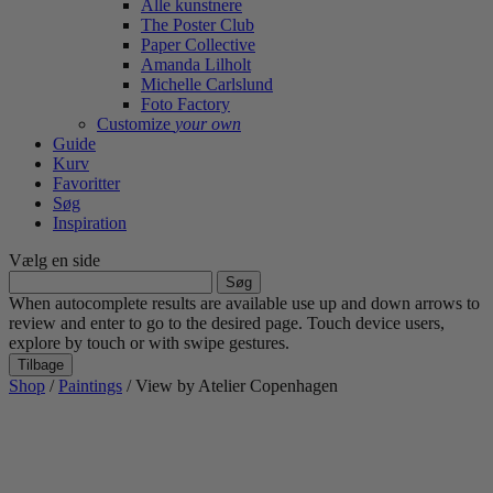
Alle kunstnere
The Poster Club
Paper Collective
Amanda Lilholt
Michelle Carlslund
Foto Factory
Customize
your own
Guide
Kurv
Favoritter
Søg
Inspiration
Vælg en side
Søg
efter:
When autocomplete results are available use up and down arrows to
review and enter to go to the desired page. Touch device users,
explore by touch or with swipe gestures.
Tilbage
Shop
/
Paintings
/ View by Atelier Copenhagen