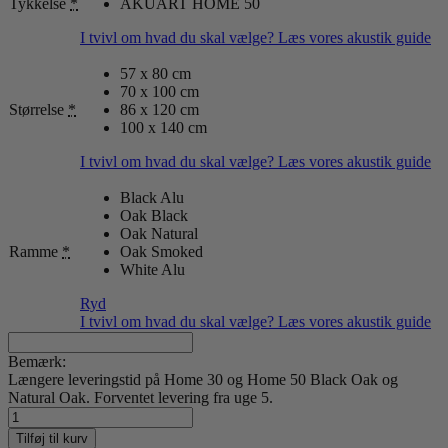
Tykkelse
*
AKUART HOME 50
I tvivl om hvad du skal vælge? Læs vores akustik guide
57 x 80 cm
70 x 100 cm
Størrelse
*
86 x 120 cm
100 x 140 cm
I tvivl om hvad du skal vælge? Læs vores akustik guide
Black Alu
Oak Black
Oak Natural
Ramme
*
Oak Smoked
White Alu
Ryd
I tvivl om hvad du skal vælge? Læs vores akustik guide
Bemærk:
Længere leveringstid på Home 30 og Home 50 Black Oak og
Natural Oak. Forventet levering fra uge 5.
We
Are
Tilføj til kurv