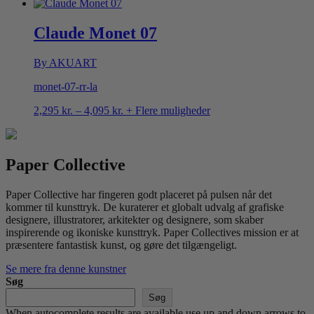
1,695 kr.
til
4,095 kr.
Claude Monet 07
By AKUART
monet-07-rr-la
Prisinterval:
2,295
kr.
–
4,095
kr.
+ Flere muligheder
2,295 kr.
til
4,095 kr.
Paper Collective
Paper Collective har fingeren godt placeret på pulsen når det
kommer til kunsttryk. De kuraterer et globalt udvalg af grafiske
designere, illustratorer, arkitekter og designere, som skaber
inspirerende og ikoniske kunsttryk. Paper Collectives mission er at
præsentere fantastisk kunst, og gøre det tilgængeligt.
Se mere fra denne kunstner
Søg
Søg
When autocomplete results are available use up and down arrows to