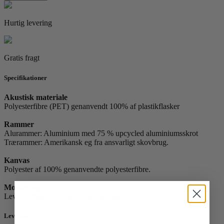
One
by
Loulou
Hurtig levering
Avenue
antal
Gratis fragt
Specifikationer
Akustisk materiale
Polyesterfibre (PET) genanvendt 100% af plastikflasker
Rammer
Alurammer: Aluminium med 75 % upcycled aluminiumsskrot
Trærammer: Amerikansk eg fra ansvarligt skovbrug.
Kanvas
Polyester af 100% genanvendte polyesterfibre.
Montering
Leveres med ophængsbeslag på bagsiden
Levering