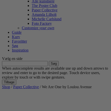
Alle kunstnere
The Poster Club
Paper Collective
Amanda Lilholt
Michelle Carlslund
Foto Factory
Customize
your own
Guide
Kurv
Favoritter
Søg
Inspiration
Vælg en side
Søg
efter:
When autocomplete results are available use up and down arrows to
review and enter to go to the desired page. Touch device users,
explore by touch or with swipe gestures.
Tilbage
Shop
/
Paper Collective
/ We Are One by Loulou Avenue