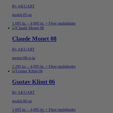
By AKUART
guskli-05-sq
Prisinterval:
1,695
kr.
–
4,095
kr.
+ Flere muligheder
1,695 kr.
til
4,095 kr.
Claude Monet 08
By AKUART
monet-08-rr-la
Prisinterval:
2,295
kr.
–
4,095
kr.
+ Flere muligheder
2,295 kr.
til
4,095 kr.
Gustav Klimt 06
By AKUART
guskli-06-sq
Prisinterval:
1,695
kr.
–
4,095
kr.
+ Flere muligheder