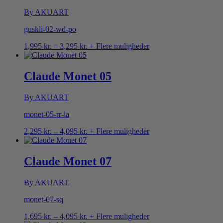
By AKUART
guskli-02-wd-po
Prisinterval:
1,995
kr.
–
3,295
kr.
+ Flere muligheder
1,995 kr.
til
3,295 kr.
Claude Monet 05
By AKUART
monet-05-rr-la
Prisinterval:
2,295
kr.
–
4,095
kr.
+ Flere muligheder
2,295 kr.
til
4,095 kr.
Claude Monet 07
By AKUART
monet-07-sq
Prisinterval:
1,695
kr.
–
4,095
kr.
+ Flere muligheder