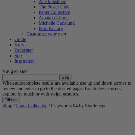
Alle kunstnere
The Poster Club
Paper Collective
Amanda Lilholt
Michelle Carlslund
Foto Factory
Customize
your own
Guide
Kurv
Favoritter
Søg
Inspiration
Vælg en side
Søg
efter:
When autocomplete results are available use up and down arrows to
review and enter to go to the desired page. Touch device users,
explore by touch or with swipe gestures.
Tilbage
Shop
/
Paper Collective
/ Clayworks 04 by Studiopepe