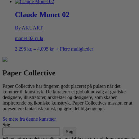
1,695 kr.
til
4,095 kr.
Claude Monet 02
By AKUART
monet-02-rr-la
Prisinterval:
2,295
kr.
–
4,095
kr.
+ Flere muligheder
2,295 kr.
til
4,095 kr.
Paper Collective
Paper Collective har fingeren godt placeret på pulsen når det
kommer til kunsttryk. De kuraterer et globalt udvalg af grafiske
designere, illustratorer, arkitekter og designere, som skaber
inspirerende og ikoniske kunsttryk. Paper Collectives mission er at
præsentere fantastisk kunst, og gøre det tilgængeligt.
Se mere fra denne kunstner
Søg
Søg
When autocomplete results are available use up and down arrows to