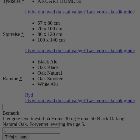
Tykkelse
*
AKUART HOME 50
I tvivl om hvad du skal vælge? Læs vores akustik guide
57 x 80 cm
70 x 100 cm
Størrelse
*
86 x 120 cm
100 x 140 cm
I tvivl om hvad du skal vælge? Læs vores akustik guide
Black Alu
Oak Black
Oak Natural
Ramme
*
Oak Smoked
White Alu
Ryd
I tvivl om hvad du skal vælge? Læs vores akustik guide
Bemærk:
Længere leveringstid på Home 30 og Home 50 Black Oak og
Natural Oak. Forventet levering fra uge 5.
Clayworks
04
Tilføj til kurv