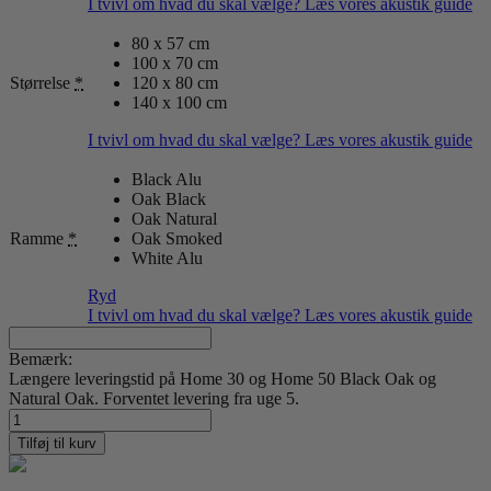
I tvivl om hvad du skal vælge? Læs vores akustik guide
80 x 57 cm
100 x 70 cm
Størrelse
*
120 x 80 cm
140 x 100 cm
I tvivl om hvad du skal vælge? Læs vores akustik guide
Black Alu
Oak Black
Oak Natural
Ramme
*
Oak Smoked
White Alu
Ryd
I tvivl om hvad du skal vælge? Læs vores akustik guide
Bemærk:
Længere leveringstid på Home 30 og Home 50 Black Oak og
Natural Oak. Forventet levering fra uge 5.
Claude
Monet
Tilføj til kurv
06
antal