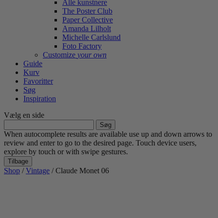
Alle kunstnere
The Poster Club
Paper Collective
Amanda Lilholt
Michelle Carlslund
Foto Factory
Customize
your own
Guide
Kurv
Favoritter
Søg
Inspiration
Vælg en side
Søg
efter:
When autocomplete results are available use up and down arrows to
review and enter to go to the desired page. Touch device users,
explore by touch or with swipe gestures.
Tilbage
Shop
/
Vintage
/ Claude Monet 06