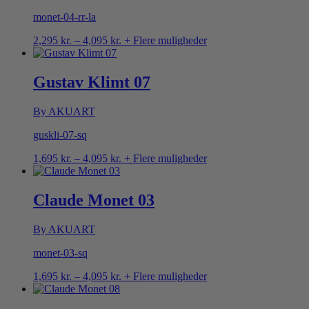
monet-04-rr-la
Prisinterval:
2,295
kr.
–
4,095
kr.
+ Flere muligheder
2,295 kr.
til
4,095 kr.
Gustav Klimt 07
By AKUART
guskli-07-sq
Prisinterval:
1,695
kr.
–
4,095
kr.
+ Flere muligheder
1,695 kr.
til
4,095 kr.
Claude Monet 03
By AKUART
monet-03-sq
Prisinterval:
1,695
kr.
–
4,095
kr.
+ Flere muligheder
1,695 kr.
til