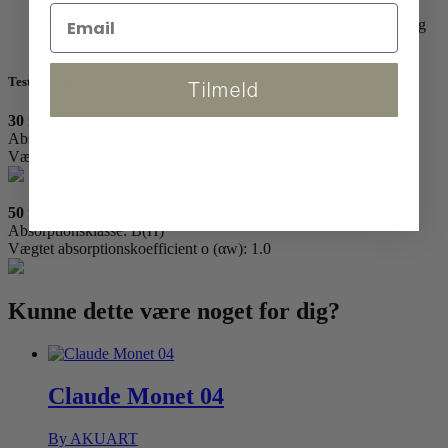
Store formater leveres med fragtmand. (Fra 86x120 cm)
Mindre formater leveres med GLS. Du modtager et tracking
nr og kan følge pakken. (Fra 86x120 cm og ned)
Test & Akustisk funktionalitet
Tilmeld
30 mm ramme
Absorptionsklasse: B(H)
Vægtet absorptionskoefficient o (αw): 0.8
50 mm ramme
Absorptionsklasse: B(H)
Vægtet absorptionskoefficient o (αw): 1.0
Kunne dette være
noget for dig?
Claude Monet 04
By AKUART