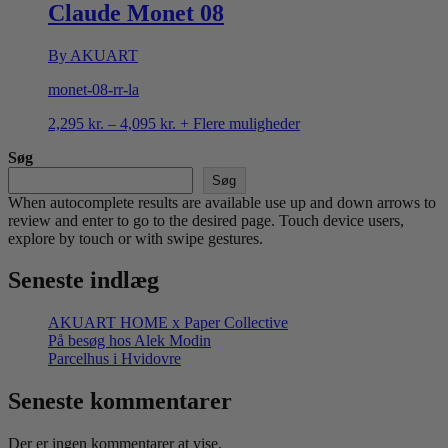
4,095 kr.
Claude Monet 08
By AKUART
monet-08-rr-la
Prisinterval:
2,295
kr.
–
4,095
kr.
+ Flere muligheder
2,295 kr.
Søg
til
4,095 kr.
Søg
When autocomplete results are available use up and down arrows to
review and enter to go to the desired page. Touch device users,
explore by touch or with swipe gestures.
Seneste indlæg
AKUART HOME x Paper Collective
På besøg hos Alek Modin
Parcelhus i Hvidovre
Seneste kommentarer
Der er ingen kommentarer at vise.