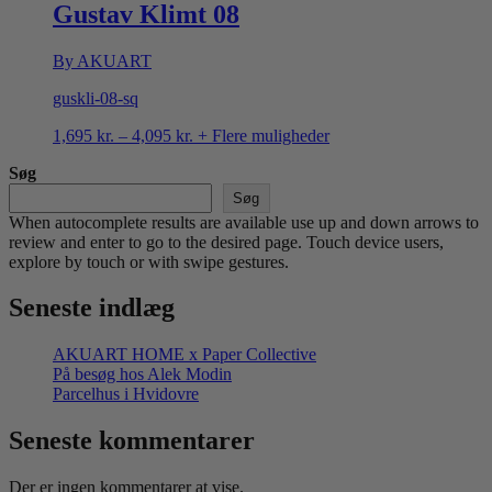
4,095 kr.
Gustav Klimt 08
By AKUART
guskli-08-sq
Prisinterval:
1,695
kr.
–
4,095
kr.
+ Flere muligheder
1,695 kr.
Søg
til
4,095 kr.
Søg
When autocomplete results are available use up and down arrows to
review and enter to go to the desired page. Touch device users,
explore by touch or with swipe gestures.
Seneste indlæg
AKUART HOME x Paper Collective
På besøg hos Alek Modin
Parcelhus i Hvidovre
Seneste kommentarer
Der er ingen kommentarer at vise.