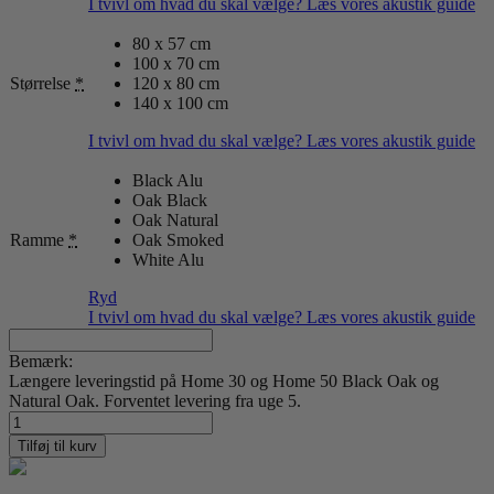
I tvivl om hvad du skal vælge? Læs vores akustik guide
80 x 57 cm
100 x 70 cm
Størrelse
*
120 x 80 cm
140 x 100 cm
I tvivl om hvad du skal vælge? Læs vores akustik guide
Black Alu
Oak Black
Oak Natural
Ramme
*
Oak Smoked
White Alu
Ryd
I tvivl om hvad du skal vælge? Læs vores akustik guide
Bemærk:
Længere leveringstid på Home 30 og Home 50 Black Oak og
Natural Oak. Forventet levering fra uge 5.
Claude
Monet
Tilføj til kurv
05
antal