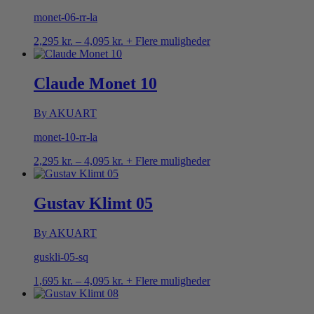
monet-06-rr-la
Prisinterval:
2,295
kr.
–
4,095
kr.
+ Flere muligheder
2,295 kr.
til
4,095 kr.
Claude Monet 10
By AKUART
monet-10-rr-la
Prisinterval:
2,295
kr.
–
4,095
kr.
+ Flere muligheder
2,295 kr.
til
4,095 kr.
Gustav Klimt 05
By AKUART
guskli-05-sq
Prisinterval:
1,695
kr.
–
4,095
kr.
+ Flere muligheder
1,695 kr.
til