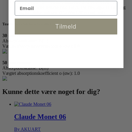
Store formater leveres med fragtmand. (Fra 86x120 cm)
Mindre formater leveres med GLS. Du modtager et tracking
nr og kan følge pakken. (Fra 86x120 cm og ned)
Test & Akustisk funktionalitet
Tilmeld
30 mm ramme
Absorptionsklasse: B(H)
Vægtet absorptionskoefficient o (αw): 0.8
50 mm ramme
Absorptionsklasse: B(H)
Vægtet absorptionskoefficient o (αw): 1.0
Kunne dette være
noget for dig?
Claude Monet 06
By AKUART