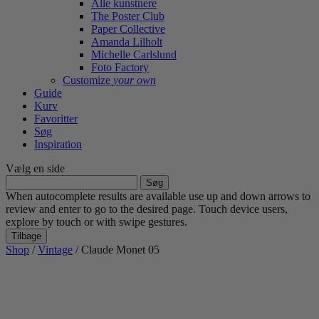
Alle kunstnere
The Poster Club
Paper Collective
Amanda Lilholt
Michelle Carlslund
Foto Factory
Customize
your own
Guide
Kurv
Favoritter
Søg
Inspiration
Vælg en side
Søg
efter:
When autocomplete results are available use up and down arrows to
review and enter to go to the desired page. Touch device users,
explore by touch or with swipe gestures.
Tilbage
Shop
/
Vintage
/ Claude Monet 05