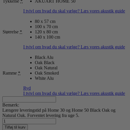
Tykkelse
*
AKUART HOME 50
I tvivl om hvad du skal vælge? Læs vores akustik guide
80 x 57 cm
100 x 70 cm
Størrelse
*
120 x 80 cm
140 x 100 cm
I tvivl om hvad du skal vælge? Læs vores akustik guide
Black Alu
Oak Black
Oak Natural
Ramme
*
Oak Smoked
White Alu
Ryd
I tvivl om hvad du skal vælge? Læs vores akustik guide
Bemærk:
Længere leveringstid på Home 30 og Home 50 Black Oak og
Natural Oak. Forventet levering fra uge 5.
Desert
Mirage
Tilføj til kurv