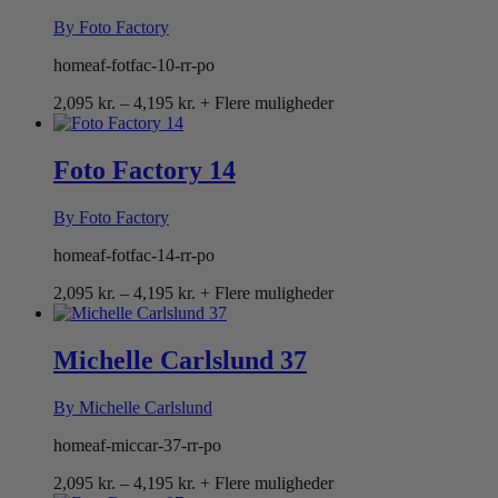
By Foto Factory
homeaf-fotfac-10-rr-po
Prisinterval:
2,095
kr.
–
4,195
kr.
+ Flere muligheder
2,095 kr.
til
4,195 kr.
Foto Factory 14
By Foto Factory
homeaf-fotfac-14-rr-po
Prisinterval:
2,095
kr.
–
4,195
kr.
+ Flere muligheder
2,095 kr.
til
4,195 kr.
Michelle Carlslund 37
By Michelle Carlslund
homeaf-miccar-37-rr-po
Prisinterval:
2,095
kr.
–
4,195
kr.
+ Flere muligheder