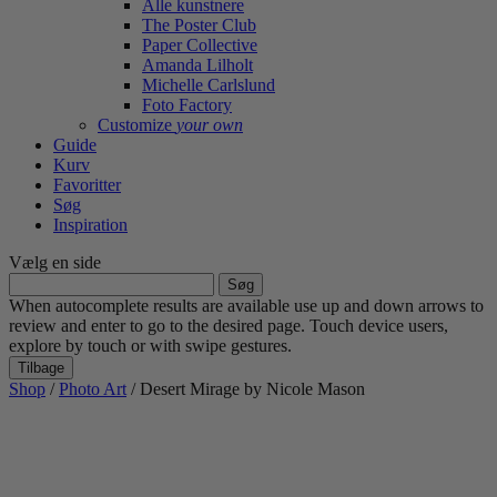
Alle kunstnere
The Poster Club
Paper Collective
Amanda Lilholt
Michelle Carlslund
Foto Factory
Customize
your own
Guide
Kurv
Favoritter
Søg
Inspiration
Vælg en side
Søg
efter:
When autocomplete results are available use up and down arrows to
review and enter to go to the desired page. Touch device users,
explore by touch or with swipe gestures.
Tilbage
Shop
/
Photo Art
/ Desert Mirage by Nicole Mason