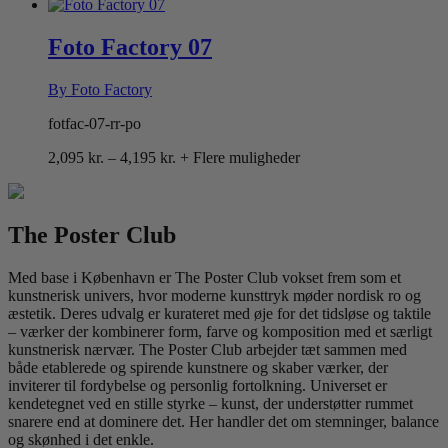
2,095 kr.
til
4,195 kr.
Foto Factory 07
By Foto Factory
fotfac-07-rr-po
Prisinterval:
2,095
kr.
–
4,195
kr.
+ Flere muligheder
2,095 kr.
til
4,195 kr.
The Poster Club
Med base i København er The Poster Club vokset frem som et
kunstnerisk univers, hvor moderne kunsttryk møder nordisk ro og
æstetik. Deres udvalg er kurateret med øje for det tidsløse og taktile
– værker der kombinerer form, farve og komposition med et særligt
kunstnerisk nærvær. The Poster Club arbejder tæt sammen med
både etablerede og spirende kunstnere og skaber værker, der
inviterer til fordybelse og personlig fortolkning. Universet er
kendetegnet ved en stille styrke – kunst, der understøtter rummet
snarere end at dominere det. Her handler det om stemninger, balance
og skønhed i det enkle.