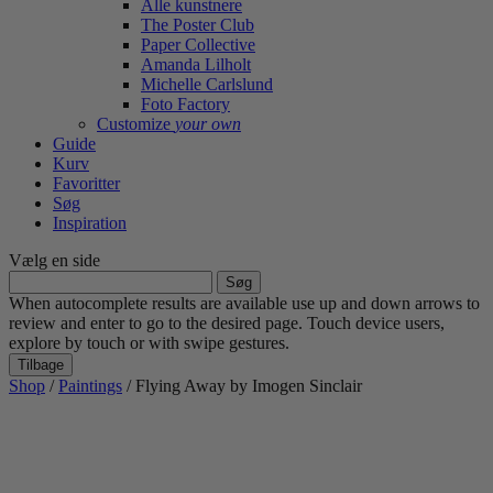
Alle kunstnere
The Poster Club
Paper Collective
Amanda Lilholt
Michelle Carlslund
Foto Factory
Customize
your own
Guide
Kurv
Favoritter
Søg
Inspiration
Vælg en side
Søg
efter:
When autocomplete results are available use up and down arrows to
review and enter to go to the desired page. Touch device users,
explore by touch or with swipe gestures.
Tilbage
Shop
/
Paintings
/ Flying Away by Imogen Sinclair