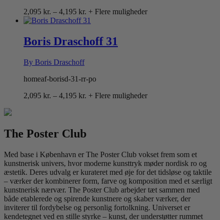
Prisinterval:
2,095
kr.
–
4,195
kr.
+ Flere muligheder
2,095 kr.
til
4,195 kr.
Boris Draschoff 31
By Boris Draschoff
homeaf-borisd-31-rr-po
Prisinterval:
2,095
kr.
–
4,195
kr.
+ Flere muligheder
2,095 kr.
til
4,195 kr.
The Poster Club
Med base i København er The Poster Club vokset frem som et
kunstnerisk univers, hvor moderne kunsttryk møder nordisk ro og
æstetik. Deres udvalg er kurateret med øje for det tidsløse og taktile
– værker der kombinerer form, farve og komposition med et særligt
kunstnerisk nærvær. The Poster Club arbejder tæt sammen med
både etablerede og spirende kunstnere og skaber værker, der
inviterer til fordybelse og personlig fortolkning. Universet er
kendetegnet ved en stille styrke – kunst, der understøtter rummet