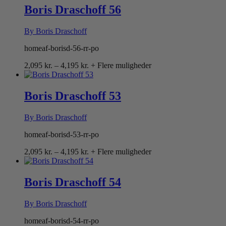
Boris Draschoff 56
By Boris Draschoff
homeaf-borisd-56-rr-po
Prisinterval:
2,095
kr.
–
4,195
kr.
+ Flere muligheder
2,095 kr.
til
4,195 kr.
Boris Draschoff 53
By Boris Draschoff
homeaf-borisd-53-rr-po
Prisinterval:
2,095
kr.
–
4,195
kr.
+ Flere muligheder
2,095 kr.
til
4,195 kr.
Boris Draschoff 54
By Boris Draschoff
homeaf-borisd-54-rr-po