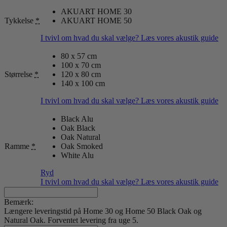
AKUART HOME 30
Tykkelse
*
AKUART HOME 50
I tvivl om hvad du skal vælge? Læs vores akustik guide
80 x 57 cm
100 x 70 cm
Størrelse
*
120 x 80 cm
140 x 100 cm
I tvivl om hvad du skal vælge? Læs vores akustik guide
Black Alu
Oak Black
Oak Natural
Ramme
*
Oak Smoked
White Alu
Ryd
I tvivl om hvad du skal vælge? Læs vores akustik guide
Bemærk:
Længere leveringstid på Home 30 og Home 50 Black Oak og
Natural Oak. Forventet levering fra uge 5.