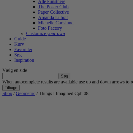
Alle kunstnere
The Poster Club
Paper Collective
Amanda Lilholt
Michelle Carlslund
Foto Factory
Customize
your own
Guide
Kurv
Favoritter
Søg
Inspiration
Vælg en side
Søg
efter:
When autocomplete results are available use up and down arrows to re
Tilbage
Shop
/
Geometric
/ Things I Imagined Cph 08