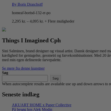
By Boris Draschoff
homeaf-borisd-132-rr-po
Prisinterval:
2,295
kr.
–
4,095
kr.
+ Flere muligheder
2,295 kr.
til
4,095 kr.
Things I Imagined Cph
Sini Salminen, brand designer og visual artist. Dansk designer med mang
kærlighed for gentagelse, geometri og farvekombinationer. Med 20 års 
med min egen definerede farvepalette.
Se mere fra denne kunstner
Søg
Søg
When autocomplete results are available use up and down arrows to re
Seneste indlæg
AKUART HOME x Paper Collective
På besøg hos Alek Modin