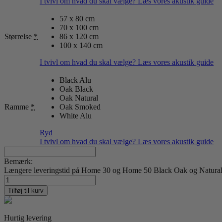
I tvivl om hvad du skal vælge? Læs vores akustik guide
57 x 80 cm
70 x 100 cm
Størrelse
*
86 x 120 cm
100 x 140 cm
I tvivl om hvad du skal vælge? Læs vores akustik guide
Black Alu
Oak Black
Oak Natural
Ramme
*
Oak Smoked
White Alu
Ryd
I tvivl om hvad du skal vælge? Læs vores akustik guide
Bemærk:
Længere leveringstid på Home 30 og Home 50 Black Oak og Natural O
Things
I
Tilføj til kurv
Imagined
Cph
08
Hurtig levering