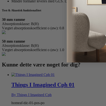
Mindre formater leveres med GLS. Du modtager et tracking nr
Test & Akustisk funktionalitet
30 mm ramme
Absorptionsklasse: B(H)
Vægtet absorptionskoefficient o (αw): 0.8
50 mm ramme
Absorptionsklasse: B(H)
Vægtet absorptionskoefficient o (αw): 1.0
Kunne dette være
noget for dig?
Things I Imagined Cph 01
By Things I Imagined Cph
homeaf-tiic-01-pos-po