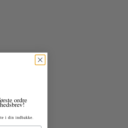
ørste ordre
yhedsbrev!
te i din indbakke.