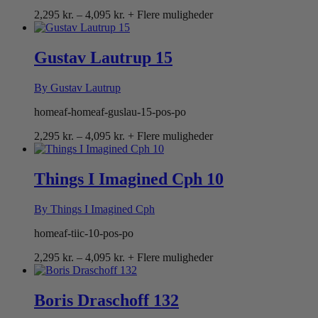
Prisinterval:
2,295
kr.
–
4,095
kr.
+ Flere muligheder
2,295 kr.
til
4,095 kr.
Gustav Lautrup 15
By Gustav Lautrup
homeaf-homeaf-guslau-15-pos-po
Prisinterval:
2,295
kr.
–
4,095
kr.
+ Flere muligheder
2,295 kr.
til
4,095 kr.
Things I Imagined Cph 10
By Things I Imagined Cph
homeaf-tiic-10-pos-po
Prisinterval:
2,295
kr.
–
4,095
kr.
+ Flere muligheder
2,295 kr.
til
4,095 kr.
Boris Draschoff 132