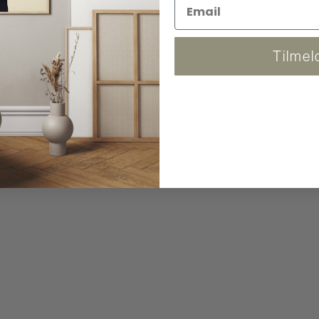
 og kan følge pakken. (Fra 86x120 cm og ned)
Tilmel