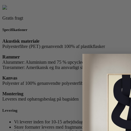
antal
Gratis fragt
Specifikationer
Akustisk materiale
Polyesterfibre (PET) genanvendt 100% af plastikflasker
Rammer
Alurammer: Aluminium med 75 % upcycled aluminiumsskrot
Trærammer: Amerikansk eg fra ansvarligt skovbrug.
Kanvas
Polyester af 100% genanvendte polyesterfibre.
Montering
Leveres med ophængsbeslag på bagsiden
Levering
Vi leverer inden for 10-15 arbejdsdage.
Store formater leveres med fragtmand. (Fra 86x120 cm)