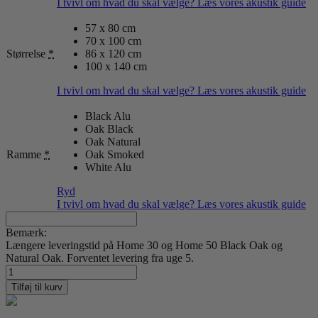
I tvivl om hvad du skal vælge? Læs vores akustik guide
57 x 80 cm
70 x 100 cm
Størrelse
*
86 x 120 cm
100 x 140 cm
I tvivl om hvad du skal vælge? Læs vores akustik guide
Black Alu
Oak Black
Oak Natural
Ramme
*
Oak Smoked
White Alu
Ryd
I tvivl om hvad du skal vælge? Læs vores akustik guide
Bemærk:
Længere leveringstid på Home 30 og Home 50 Black Oak og
Natural Oak. Forventet levering fra uge 5.
New
York
Tilføj til kurv
43
antal