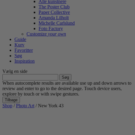
Alle kunstnere
The Poster Club
Paper Collective
Amanda Lilholt
Michelle Carlslund
Foto Factory
Customize
your own
Guide
Kurv
Favoritter
Søg
Inspiration
Vælg en side
Søg
efter:
When autocomplete results are available use up and down arrows to
review and enter to go to the desired page. Touch device users,
explore by touch or with swipe gestures.
Tilbage
Shop
/
Photo Art
/ New York 43