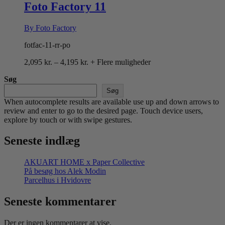
4,195 kr.
Foto Factory 11
By Foto Factory
fotfac-11-rr-po
Prisinterval:
2,095
kr.
–
4,195
kr.
+ Flere muligheder
2,095 kr.
Søg
til
4,195 kr.
Søg
When autocomplete results are available use up and down arrows to
review and enter to go to the desired page. Touch device users,
explore by touch or with swipe gestures.
Seneste indlæg
AKUART HOME x Paper Collective
På besøg hos Alek Modin
Parcelhus i Hvidovre
Seneste kommentarer
Der er ingen kommentarer at vise.