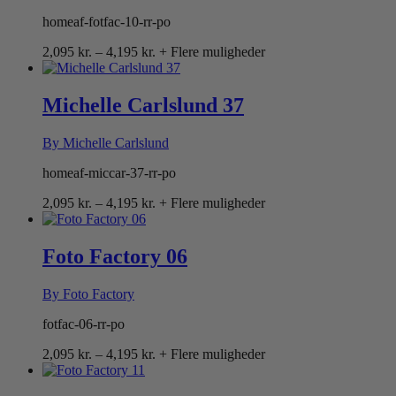
homeaf-fotfac-10-rr-po
Prisinterval:
2,095
kr.
–
4,195
kr.
+ Flere muligheder
2,095 kr.
til
4,195 kr.
Michelle Carlslund 37
By Michelle Carlslund
homeaf-miccar-37-rr-po
Prisinterval:
2,095
kr.
–
4,195
kr.
+ Flere muligheder
2,095 kr.
til
4,195 kr.
Foto Factory 06
By Foto Factory
fotfac-06-rr-po
Prisinterval:
2,095
kr.
–
4,195
kr.
+ Flere muligheder
2,095 kr.
til