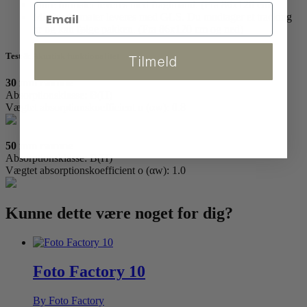
Store formater leveres med fragtmand. (Fra 86x120 cm)
Mindre formater leveres med GLS. Du modtager et tracking
nr og kan følge pakken. (Fra 86x120 cm og ned)
Test & Akustisk funktionalitet
Tilmeld
30 mm ramme
Absorptionsklasse: B(H)
Vægtet absorptionskoefficient o (αw): 0.8
50 mm ramme
Absorptionsklasse: B(H)
Vægtet absorptionskoefficient o (αw): 1.0
Kunne dette være
noget for dig?
Foto Factory 10
By Foto Factory