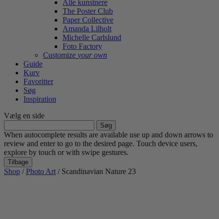
Alle kunstnere
The Poster Club
Paper Collective
Amanda Lilholt
Michelle Carlslund
Foto Factory
Customize
your own
Guide
Kurv
Favoritter
Søg
Inspiration
Vælg en side
Søg
efter:
When autocomplete results are available use up and down arrows to
review and enter to go to the desired page. Touch device users,
explore by touch or with swipe gestures.
Tilbage
Shop
/
Photo Art
/ Scandinavian Nature 23