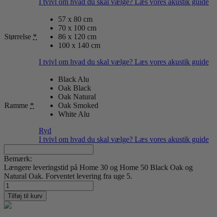
I tvivl om hvad du skal vælge? Læs vores akustik guide
57 x 80 cm
70 x 100 cm
Størrelse
*
86 x 120 cm
100 x 140 cm
I tvivl om hvad du skal vælge? Læs vores akustik guide
Black Alu
Oak Black
Oak Natural
Ramme
*
Oak Smoked
White Alu
Ryd
I tvivl om hvad du skal vælge? Læs vores akustik guide
Bemærk:
Længere leveringstid på Home 30 og Home 50 Black Oak og
Natural Oak. Forventet levering fra uge 5.
Scandinavian
Nature
Tilføj til kurv
23
antal