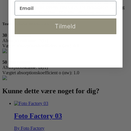
Store formater leveres med fragtmand. (Fra 86x120 cm)
Mindre formater leveres med GLS. Du modtager et tracking
nr og kan følge pakken. (Fra 86x120 cm og ned)
Test & Akustisk funktionalitet
Tilmeld
30 mm ramme
Absorptionsklasse: B(H)
Vægtet absorptionskoefficient o (αw): 0.8
50 mm ramme
Absorptionsklasse: B(H)
Vægtet absorptionskoefficient o (αw): 1.0
Kunne dette være
noget for dig?
Foto Factory 03
By Foto Factory