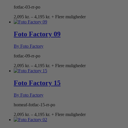
fotfac-03-rr-po
Prisinterval:
2,095
kr.
–
4,195
kr.
+ Flere muligheder
2,095 kr.
til
4,195 kr.
Foto Factory 09
By Foto Factory
fotfac-09-rr-po
Prisinterval:
2,095
kr.
–
4,195
kr.
+ Flere muligheder
2,095 kr.
til
4,195 kr.
Foto Factory 15
By Foto Factory
homeaf-fotfac-15-rr-po
Prisinterval:
2,095
kr.
–
4,195
kr.
+ Flere muligheder
2,095 kr.
til