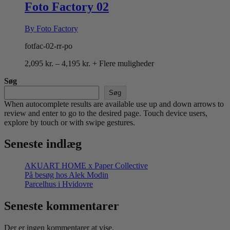
4,195 kr.
Foto Factory 02
By Foto Factory
fotfac-02-rr-po
Prisinterval:
2,095
kr.
–
4,195
kr.
+ Flere muligheder
2,095 kr.
Søg
til
4,195 kr.
Søg
When autocomplete results are available use up and down arrows to
review and enter to go to the desired page. Touch device users,
explore by touch or with swipe gestures.
Seneste indlæg
AKUART HOME x Paper Collective
På besøg hos Alek Modin
Parcelhus i Hvidovre
Seneste kommentarer
Der er ingen kommentarer at vise.