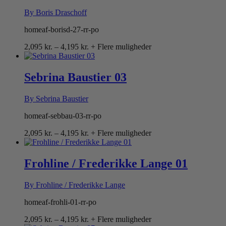
By Boris Draschoff
homeaf-borisd-27-rr-po
Prisinterval:
2,095
kr.
–
4,195
kr.
+ Flere muligheder
2,095 kr.
til
4,195 kr.
Sebrina Baustier 03
By Sebrina Baustier
homeaf-sebbau-03-rr-po
Prisinterval:
2,095
kr.
–
4,195
kr.
+ Flere muligheder
2,095 kr.
til
4,195 kr.
Frohline / Frederikke Lange 01
By Frohline / Frederikke Lange
homeaf-frohli-01-rr-po
Prisinterval:
2,095
kr.
–
4,195
kr.
+ Flere muligheder