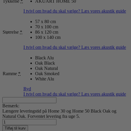
Tykkelse
*
AKUART HOME 50
I tvivl om hvad du skal vælge? Læs vores akustik guide
57 x 80 cm
70 x 100 cm
Størrelse
*
86 x 120 cm
100 x 140 cm
I tvivl om hvad du skal vælge? Læs vores akustik guide
Black Alu
Oak Black
Oak Natural
Ramme
*
Oak Smoked
White Alu
Ryd
I tvivl om hvad du skal vælge? Læs vores akustik guide
Bemærk:
Længere leveringstid på Home 30 og Home 50 Black Oak og
Natural Oak. Forventet levering fra uge 5.
Secret
Notes
Tilføj til kurv