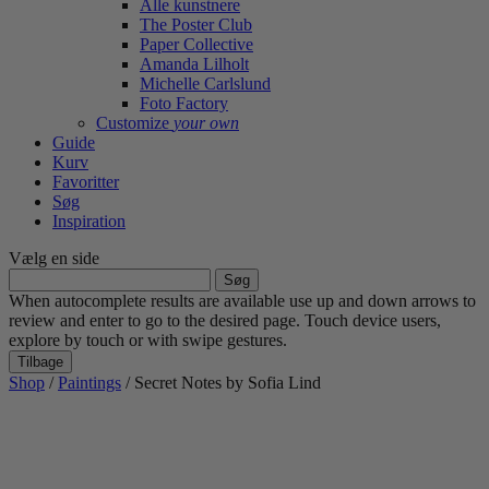
Alle kunstnere
The Poster Club
Paper Collective
Amanda Lilholt
Michelle Carlslund
Foto Factory
Customize
your own
Guide
Kurv
Favoritter
Søg
Inspiration
Vælg en side
Søg
efter:
When autocomplete results are available use up and down arrows to
review and enter to go to the desired page. Touch device users,
explore by touch or with swipe gestures.
Tilbage
Shop
/
Paintings
/ Secret Notes by Sofia Lind