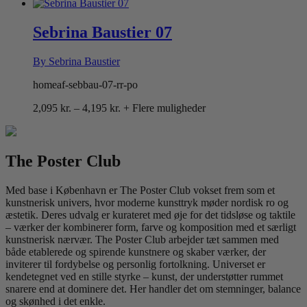
2,095 kr.
til
4,195 kr.
Sebrina Baustier 07
By Sebrina Baustier
homeaf-sebbau-07-rr-po
Prisinterval:
2,095
kr.
–
4,195
kr.
+ Flere muligheder
2,095 kr.
til
4,195 kr.
The Poster Club
Med base i København er The Poster Club vokset frem som et
kunstnerisk univers, hvor moderne kunsttryk møder nordisk ro og
æstetik. Deres udvalg er kurateret med øje for det tidsløse og taktile
– værker der kombinerer form, farve og komposition med et særligt
kunstnerisk nærvær. The Poster Club arbejder tæt sammen med
både etablerede og spirende kunstnere og skaber værker, der
inviterer til fordybelse og personlig fortolkning. Universet er
kendetegnet ved en stille styrke – kunst, der understøtter rummet
snarere end at dominere det. Her handler det om stemninger, balance
og skønhed i det enkle.