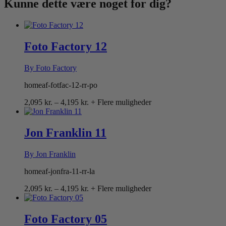
Kunne dette være
noget for dig?
Foto Factory 12
By Foto Factory
homeaf-fotfac-12-rr-po
Prisinterval:
2,095
kr.
–
4,195
kr.
+ Flere muligheder
2,095 kr.
til
4,195 kr.
Jon Franklin 11
By Jon Franklin
homeaf-jonfra-11-rr-la
Prisinterval:
2,095
kr.
–
4,195
kr.
+ Flere muligheder
2,095 kr.
til
4,195 kr.
Foto Factory 05