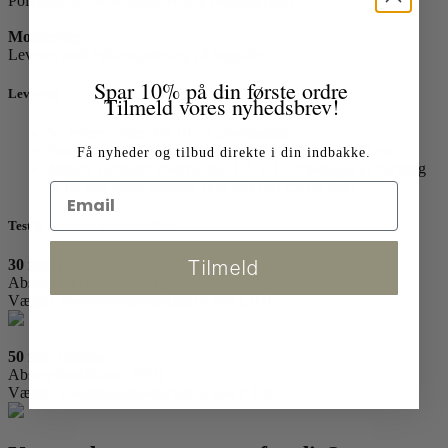
Polyester af 100% genanvendte polyesterfibre.
Montering
Leveres med ophængsbeslag på bagsiden
Spar 10% på din første ordre
Levering
Tilmeld vores nyhedsbrev!
Vi leverer inden for 10-15 arbejdsdage.
Store formater leveres med fragtmand. (Fra 86x120 cm)
Få nyheder og tilbud direkte i din indbakke.
Mindre formater leveres med GLS. Du modtager et tracking
nr og kan følge pakken. (Fra 86x120 cm og ned)
Test & Akustisk funktionalitet
Tilmeld
30 mm ramme
Absorptionsklasse: B(H)
Vægtet absorptionskoefficient o (αw): 0.8
50 mm ramme
Absorptionsklasse: B(H)
Vægtet absorptionskoefficient o (αw): 1.0