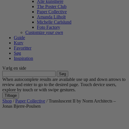
Alle kunstnere
The Poster Club
Paper Collective
Amanda Lilholt
Michelle Carlslund
Foto Factory
Customize
your own
Guide
Kurv
Favoritter
Søg
Inspiration
Vælg en side
Søg
efter:
When autocomplete results are available use up and down arrows to
review and enter to go to the desired page. Touch device users,
explore by touch or with swipe gestures.
Tilbage
Shop
/
Paper Collective
/ Transluscent II by Norm Architects –
Jonas Bjerre-Poulsen