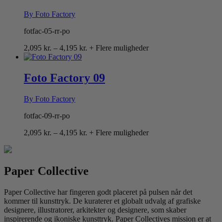
By Foto Factory
fotfac-05-rr-po
Prisinterval:
2,095
kr.
–
4,195
kr.
+ Flere muligheder
2,095 kr.
til
4,195 kr.
Foto Factory 09
By Foto Factory
fotfac-09-rr-po
Prisinterval:
2,095
kr.
–
4,195
kr.
+ Flere muligheder
2,095 kr.
til
4,195 kr.
Paper Collective
Paper Collective har fingeren godt placeret på pulsen når det
kommer til kunsttryk. De kuraterer et globalt udvalg af grafiske
designere, illustratorer, arkitekter og designere, som skaber
inspirerende og ikoniske kunsttryk. Paper Collectives mission er at