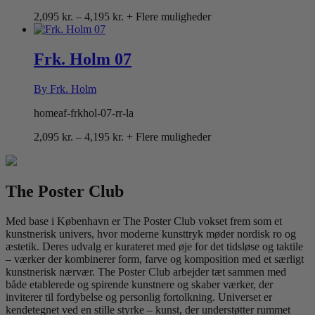
Prisinterval:
2,095
kr.
–
4,195
kr.
+ Flere muligheder
2,095 kr.
til
4,195 kr.
Frk. Holm 07
By Frk. Holm
homeaf-frkhol-07-rr-la
Prisinterval:
2,095
kr.
–
4,195
kr.
+ Flere muligheder
2,095 kr.
til
4,195 kr.
The Poster Club
Med base i København er The Poster Club vokset frem som et
kunstnerisk univers, hvor moderne kunsttryk møder nordisk ro og
æstetik. Deres udvalg er kurateret med øje for det tidsløse og taktile
– værker der kombinerer form, farve og komposition med et særligt
kunstnerisk nærvær. The Poster Club arbejder tæt sammen med
både etablerede og spirende kunstnere og skaber værker, der
inviterer til fordybelse og personlig fortolkning. Universet er
kendetegnet ved en stille styrke – kunst, der understøtter rummet