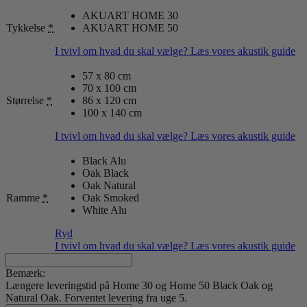
AKUART HOME 30
Tykkelse
*
AKUART HOME 50
I tvivl om hvad du skal vælge? Læs vores akustik guide
57 x 80 cm
70 x 100 cm
Størrelse
*
86 x 120 cm
100 x 140 cm
I tvivl om hvad du skal vælge? Læs vores akustik guide
Black Alu
Oak Black
Oak Natural
Ramme
*
Oak Smoked
White Alu
Ryd
I tvivl om hvad du skal vælge? Læs vores akustik guide
Bemærk:
Længere leveringstid på Home 30 og Home 50 Black Oak og
Natural Oak. Forventet levering fra uge 5.