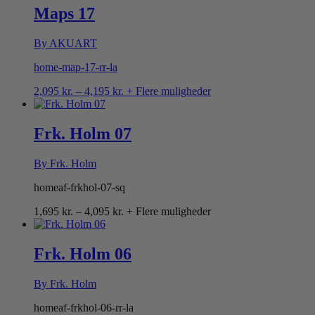
Maps 17
By AKUART
home-map-17-rr-la
Prisinterval:
2,095
kr.
–
4,195
kr.
+ Flere muligheder
2,095 kr.
til
4,195 kr.
Frk. Holm 07
By Frk. Holm
homeaf-frkhol-07-sq
Prisinterval:
1,695
kr.
–
4,095
kr.
+ Flere muligheder
1,695 kr.
til
4,095 kr.
Frk. Holm 06
By Frk. Holm
homeaf-frkhol-06-rr-la