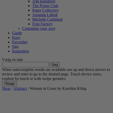
Alle kunstnere
The Poster Club
Paper Collective
Amanda Lilholt
Michelle Carlslund
Foto Factory
Customize
your own
Guide
Kurv
Favoritter
Søg
Inspiration
Vælg en side
Søg
efter:
When autocomplete results are available use up and down arrows to
review and enter to go to the desired page. Touch device users,
explore by touch or with swipe gestures.
Tilbage
Shop
/
Abstract
/ Woman in Grass by Karolina Kling