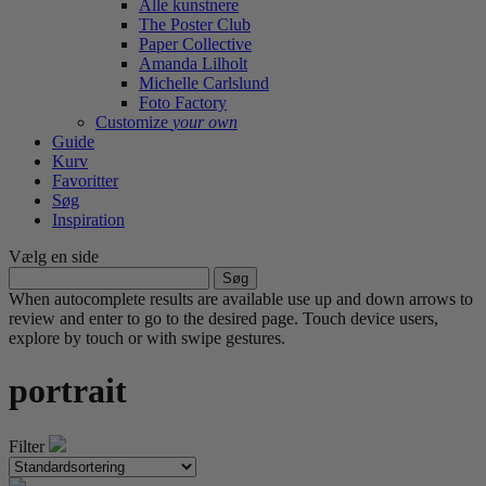
Alle kunstnere
The Poster Club
Paper Collective
Amanda Lilholt
Michelle Carlslund
Foto Factory
Customize
your own
Guide
Kurv
Favoritter
Søg
Inspiration
Vælg en side
Søg
efter:
When autocomplete results are available use up and down arrows to
review and enter to go to the desired page. Touch device users,
explore by touch or with swipe gestures.
portrait
Filter