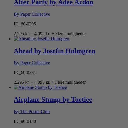
After Party by Adee Ardon
By Paper Collective
ID_60-0295
Prisinterval:
2,295
kr.
–
4,095
kr.
+ Flere muligheder
2,295 kr.
til
4,095 kr.
Ahead by Josefin Holmgren
By Paper Collective
ID_60-0331
Prisinterval:
2,295
kr.
–
4,095
kr.
+ Flere muligheder
2,295 kr.
til
4,095 kr.
Airplane Stump by Toetiee
By The Poster Club
ID_80-0130