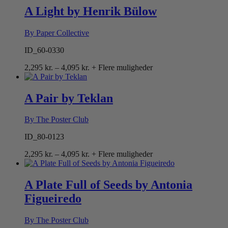
4,095 kr.
A Light by Henrik Bülow
By Paper Collective
ID_60-0330
Prisinterval:
2,295
kr.
–
4,095
kr.
+ Flere muligheder
2,295 kr.
til
4,095 kr.
A Pair by Teklan
By The Poster Club
ID_80-0123
Prisinterval:
2,295
kr.
–
4,095
kr.
+ Flere muligheder
2,295 kr.
til
4,095 kr.
A Plate Full of Seeds by Antonia
Figueiredo
By The Poster Club