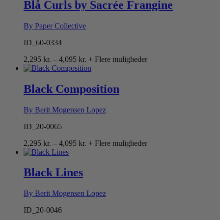
4,095 kr.
Blå Curls by Sacrée Frangine
By Paper Collective
ID_60-0334
Prisinterval:
2,295
kr.
–
4,095
kr.
+ Flere muligheder
2,295 kr.
til
4,095 kr.
Black Composition
By Berit Mogensen Lopez
ID_20-0065
Prisinterval:
2,295
kr.
–
4,095
kr.
+ Flere muligheder
2,295 kr.
til
4,095 kr.
Black Lines
By Berit Mogensen Lopez
ID_20-0046