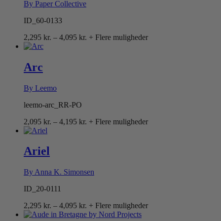
By Paper Collective
ID_60-0133
Prisinterval:
2,295
kr.
–
4,095
kr.
+ Flere muligheder
2,295 kr.
til
4,095 kr.
Arc
By Leemo
leemo-arc_RR-PO
Prisinterval:
2,095
kr.
–
4,195
kr.
+ Flere muligheder
2,095 kr.
til
4,195 kr.
Ariel
By Anna K. Simonsen
ID_20-0111
Prisinterval:
2,295
kr.
–
4,095
kr.
+ Flere muligheder
2,295 kr.