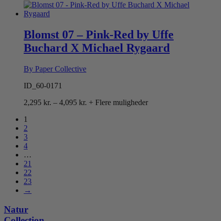
2,295 kr.
til
4,095 kr.
Blomst 07 – Pink-Red by Uffe
Buchard X Michael Rygaard
By Paper Collective
ID_60-0171
Prisinterval:
2,295
kr.
–
4,095
kr.
+ Flere muligheder
2,295 kr.
1
til
2
4,095 kr.
3
4
…
21
22
23
→
Natur
Collection