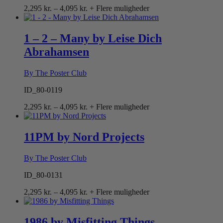
Prisinterval:
2,295
kr.
–
4,095
kr.
+ Flere muligheder
2,295 kr.
til
4,095 kr.
1 – 2 – Many by Leise Dich
Abrahamsen
By The Poster Club
ID_80-0119
Prisinterval:
2,295
kr.
–
4,095
kr.
+ Flere muligheder
2,295 kr.
til
4,095 kr.
11PM by Nord Projects
By The Poster Club
ID_80-0131
Prisinterval:
2,295
kr.
–
4,095
kr.
+ Flere muligheder
2,295 kr.
til
4,095 kr.
1986 by Misfitting Things