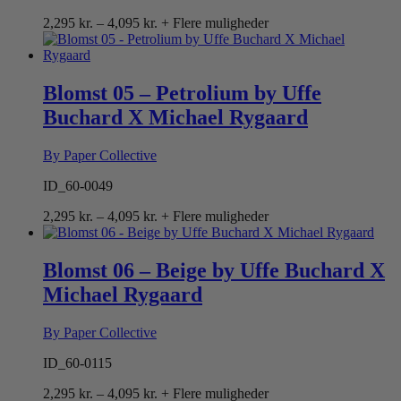
Prisinterval:
2,295
kr.
–
4,095
kr.
+ Flere muligheder
2,295 kr.
til
4,095 kr.
Blomst 05 – Petrolium by Uffe
Buchard X Michael Rygaard
By Paper Collective
ID_60-0049
Prisinterval:
2,295
kr.
–
4,095
kr.
+ Flere muligheder
2,295 kr.
til
4,095 kr.
Blomst 06 – Beige by Uffe Buchard X
Michael Rygaard
By Paper Collective
ID_60-0115
Prisinterval:
2,295
kr.
–
4,095
kr.
+ Flere muligheder