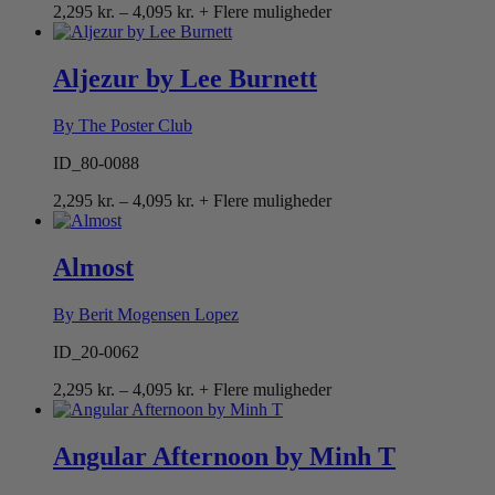
Prisinterval:
2,295
kr.
–
4,095
kr.
+ Flere muligheder
2,295 kr.
til
4,095 kr.
Aljezur by Lee Burnett
By The Poster Club
ID_80-0088
Prisinterval:
2,295
kr.
–
4,095
kr.
+ Flere muligheder
2,295 kr.
til
4,095 kr.
Almost
By Berit Mogensen Lopez
ID_20-0062
Prisinterval:
2,295
kr.
–
4,095
kr.
+ Flere muligheder
2,295 kr.
til
4,095 kr.
Angular Afternoon by Minh T