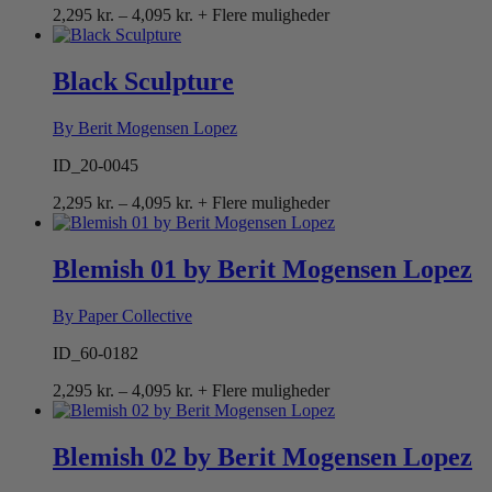
Prisinterval:
2,295
kr.
–
4,095
kr.
+ Flere muligheder
2,295 kr.
til
4,095 kr.
Black Sculpture
By Berit Mogensen Lopez
ID_20-0045
Prisinterval:
2,295
kr.
–
4,095
kr.
+ Flere muligheder
2,295 kr.
til
4,095 kr.
Blemish 01 by Berit Mogensen Lopez
By Paper Collective
ID_60-0182
Prisinterval:
2,295
kr.
–
4,095
kr.
+ Flere muligheder
2,295 kr.
til
4,095 kr.
Blemish 02 by Berit Mogensen Lopez