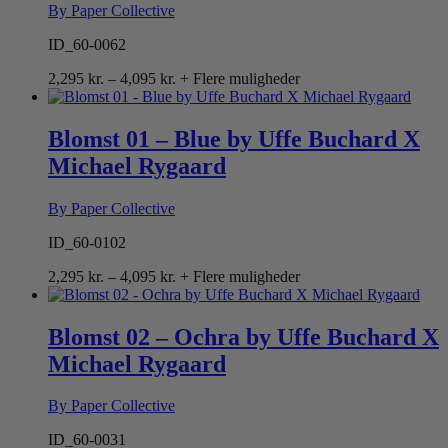
By Paper Collective
ID_60-0062
Prisinterval:
2,295
kr.
–
4,095
kr.
+ Flere muligheder
2,295 kr.
til
4,095 kr.
Blomst 01 – Blue by Uffe Buchard X
Michael Rygaard
By Paper Collective
ID_60-0102
Prisinterval:
2,295
kr.
–
4,095
kr.
+ Flere muligheder
2,295 kr.
til
4,095 kr.
Blomst 02 – Ochra by Uffe Buchard X
Michael Rygaard
By Paper Collective
ID_60-0031