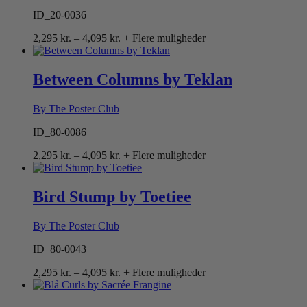
ID_20-0036
Prisinterval:
2,295
kr.
–
4,095
kr.
+ Flere muligheder
2,295 kr.
til
4,095 kr.
Between Columns by Teklan
By The Poster Club
ID_80-0086
Prisinterval:
2,295
kr.
–
4,095
kr.
+ Flere muligheder
2,295 kr.
til
4,095 kr.
Bird Stump by Toetiee
By The Poster Club
ID_80-0043
Prisinterval:
2,295
kr.
–
4,095
kr.
+ Flere muligheder
2,295 kr.
til