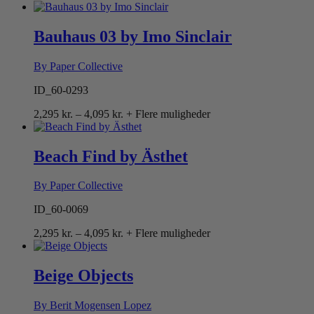
2,295 kr.
til
4,095 kr.
Bauhaus 03 by Imo Sinclair
By Paper Collective
ID_60-0293
Prisinterval:
2,295
kr.
–
4,095
kr.
+ Flere muligheder
2,295 kr.
til
4,095 kr.
Beach Find by Ästhet
By Paper Collective
ID_60-0069
Prisinterval:
2,295
kr.
–
4,095
kr.
+ Flere muligheder
2,295 kr.
til
4,095 kr.
Beige Objects
By Berit Mogensen Lopez