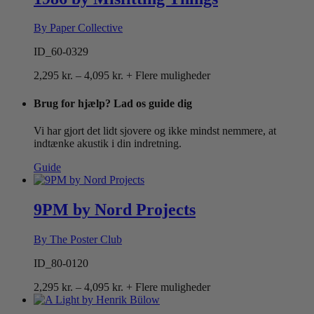
By Paper Collective
ID_60-0329
Prisinterval:
2,295
kr.
–
4,095
kr.
+ Flere muligheder
2,295 kr.
til
Brug for hjælp? Lad os guide dig
4,095 kr.
Vi har gjort det lidt sjovere og ikke mindst nemmere, at
indtænke akustik i din indretning.
Guide
9PM by Nord Projects
By The Poster Club
ID_80-0120
Prisinterval:
2,295
kr.
–
4,095
kr.
+ Flere muligheder
2,295 kr.
til