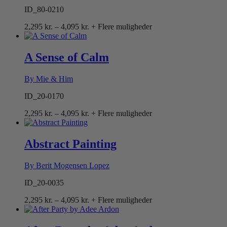
ID_80-0210
Prisinterval:
2,295
kr.
–
4,095
kr.
+ Flere muligheder
2,295 kr.
til
4,095 kr.
A Sense of Calm
By Mie & Him
ID_20-0170
Prisinterval:
2,295
kr.
–
4,095
kr.
+ Flere muligheder
2,295 kr.
til
4,095 kr.
Abstract Painting
By Berit Mogensen Lopez
ID_20-0035
Prisinterval:
2,295
kr.
–
4,095
kr.
+ Flere muligheder
2,295 kr.
til
4,095 kr.