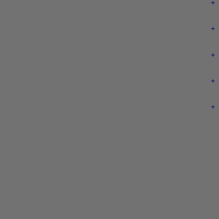
+
+
+
+
+