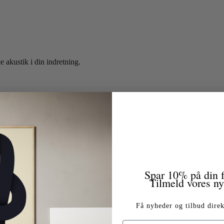
e akustik i din indretning.
Spar 10% på din f
Tilmeld vores n
Få nyheder og tilbud direk