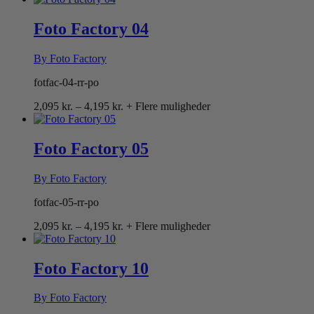
til
4,195 kr.
Foto Factory 04
By Foto Factory
fotfac-04-rr-po
Prisinterval:
2,095
kr.
–
4,195
kr.
+ Flere muligheder
2,095 kr.
til
4,195 kr.
Foto Factory 05
By Foto Factory
fotfac-05-rr-po
Prisinterval:
2,095
kr.
–
4,195
kr.
+ Flere muligheder
2,095 kr.
til
4,195 kr.
Foto Factory 10
By Foto Factory