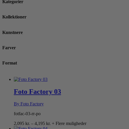
Kategorier
Kollektioner
Kunstnere
Farver
Format
Foto Factory 03
By Foto Factory
fotfac-03-rr-po
Prisinterval:
2,095
kr.
–
4,195
kr.
+ Flere muligheder
2,095 kr.