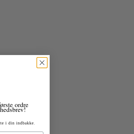
ørste ordre
yhedsbrev!
te i din indbakke.