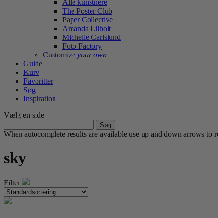
Alle kunstnere
The Poster Club
Paper Collective
Amanda Lilholt
Michelle Carlslund
Foto Factory
Customize
your own
Guide
Kurv
Favoritter
Søg
Inspiration
Vælg en side
Søg
efter:
When autocomplete results are available use up and down arrows to re
sky
Filter