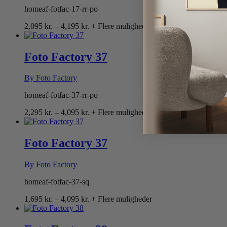
homeaf-fotfac-17-rr-po
Prisinterval:
2,095
kr.
–
4,195
kr.
+ Flere muligheder
2,095 kr.
til
4,195 kr.
Foto Factory 37
By Foto Factory
homeaf-fotfac-37-rr-po
Prisinterval:
2,295
kr.
–
4,095
kr.
+ Flere muligheder
2,295 kr.
til
4,095 kr.
Foto Factory 37
By Foto Factory
homeaf-fotfac-37-sq
Prisinterval:
1,695
kr.
–
4,095
kr.
+ Flere muligheder
1,695 kr.
til
4,095 kr.