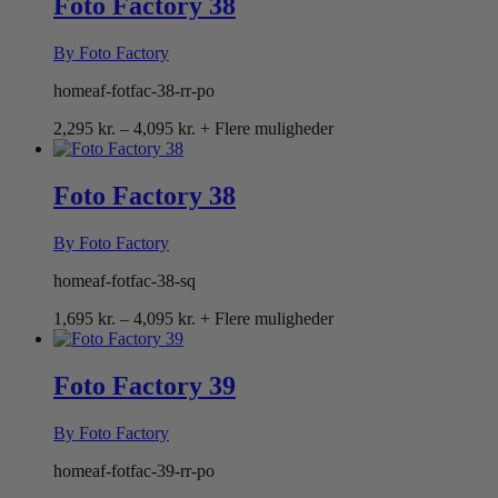
Foto Factory 38
By Foto Factory
homeaf-fotfac-38-rr-po
Prisinterval:
2,295
kr.
–
4,095
kr.
+ Flere muligheder
2,295 kr.
til
4,095 kr.
Foto Factory 38
By Foto Factory
homeaf-fotfac-38-sq
Prisinterval:
1,695
kr.
–
4,095
kr.
+ Flere muligheder
1,695 kr.
til
4,095 kr.
Foto Factory 39
By Foto Factory
homeaf-fotfac-39-rr-po