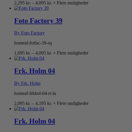
Prisinterval:
2,295
kr.
–
4,095
kr.
+ Flere muligheder
2,295 kr.
til
4,095 kr.
Foto Factory 39
By Foto Factory
homeaf-fotfac-39-sq
Prisinterval:
1,695
kr.
–
4,095
kr.
+ Flere muligheder
1,695 kr.
til
4,095 kr.
Frk. Holm 04
By Frk. Holm
homeaf-frkhol-04-rr-la
Prisinterval:
2,095
kr.
–
4,195
kr.
+ Flere muligheder
2,095 kr.
til
4,195 kr.
Frk. Holm 04