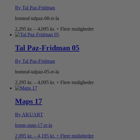
By Tal Paz-Fridman
homeaf-talpaz-08-rr-la
Prisinterval:
2,295
kr.
–
4,095
kr.
+ Flere muligheder
2,295 kr.
til
4,095 kr.
Tal Paz-Fridman 05
By Tal Paz-Fridman
homeaf-talpaz-05-rr-la
Prisinterval:
2,295
kr.
–
4,095
kr.
+ Flere muligheder
2,295 kr.
til
4,095 kr.
Maps 17
By AKUART
home-map-17-rr-la
Prisinterval:
2,095
kr.
–
4,195
kr.
+ Flere muligheder