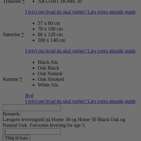
Tykkelse
*
AKUART HOME 50
I tvivl om hvad du skal vælge? Læs vores akustik guide
57 x 80 cm
70 x 100 cm
Størrelse
*
86 x 120 cm
100 x 140 cm
I tvivl om hvad du skal vælge? Læs vores akustik guide
Black Alu
Oak Black
Oak Natural
Ramme
*
Oak Smoked
White Alu
Ryd
I tvivl om hvad du skal vælge? Læs vores akustik guide
Bemærk:
Længere leveringstid på Home 30 og Home 50 Black Oak og
Natural Oak. Forventet levering fra uge 5.
Robin
Ahlgren
Tilføj til kurv