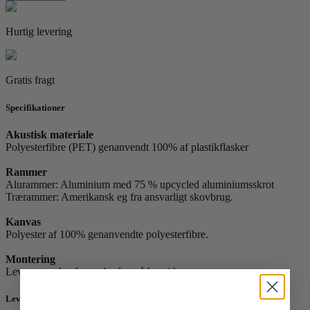
15
antal
Hurtig levering
Gratis fragt
Specifikationer
Akustisk materiale
Polyesterfibre (PET) genanvendt 100% af plastikflasker
Rammer
Alurammer: Aluminium med 75 % upcycled aluminiumsskrot
Trærammer: Amerikansk eg fra ansvarligt skovbrug.
Kanvas
Polyester af 100% genanvendte polyesterfibre.
Montering
Leveres med ophængsbeslag på bagsiden
Levering