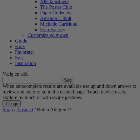
Alle kunstnere
The Poster Club
Paper Collective
Amanda Lilholt
Michelle Carlslund
Foto Factory
Customize
your own
Guide
Kurv
Favoritter
Søg
Inspiration
Vælg en side
Søg
efter:
When autocomplete results are available use up and down arrows to
review and enter to go to the desired page. Touch device users,
explore by touch or with swipe gestures.
Tilbage
Shop
/
Abstract
/ Robin Ahlgren 15