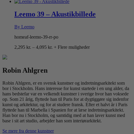
2,095 kr.
til
4,195 kr.
Leemo 39 – Akustikbillede
By Leemo
homeaf-leemo-39-rr-po
Prisinterval:
2,295
kr.
–
4,095
kr.
+ Flere muligheder
2,295 kr.
til
4,095 kr.
Robin Ahlgren
Robin Ahlgren, er en svensk kunstner og indretningsarkitekt som
bor i Stockholm. Hans interesse for kunst startede i en ung alder, da
hans bedstefar var en velkendt kunstner i sverige hvor han voksede
op. Som 21 årig, flyttede han til Paris for at dygtiggøre sig indenfor
kunst og arkitektur, og for at studere fransk. Efter et halvt år i Paris
flyttede han til Marbella i Spanien for at læse indretningsarkitekt.
Han bor nu i Stockholm, og samtidig med at han laver kunst med
base i sit art studio, arbejder han som interiørarkitekt.
Se mere fra denne kunstner