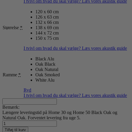
I tvivl om hvad du skal vælge? Læs vores akustik guide
120 x 60 cm
126 x 63 cm
132 x 66 cm
Størrelse
*
138 x 69 cm
144 x 72 cm
150 x 75 cm
I tvivl om hvad du skal vælge? Læs vores akustik guide
Black Alu
Oak Black
Oak Natural
Ramme
*
Oak Smoked
White Alu
Ryd
I tvivl om hvad du skal vælge? Læs vores akustik guide
Bemærk:
Længere leveringstid på Home 30 og Home 50 Black Oak og
Natural Oak. Forventet levering fra uge 5.
Surface
15
Tilføj til kurv