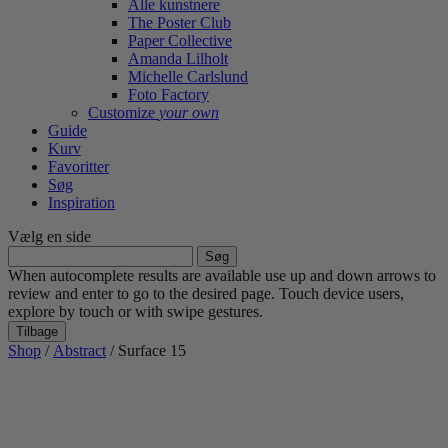
Alle kunstnere
The Poster Club
Paper Collective
Amanda Lilholt
Michelle Carlslund
Foto Factory
Customize
your own
Guide
Kurv
Favoritter
Søg
Inspiration
Vælg en side
Søg
efter:
When autocomplete results are available use up and down arrows to
review and enter to go to the desired page. Touch device users,
explore by touch or with swipe gestures.
Tilbage
Shop
/
Abstract
/ Surface 15