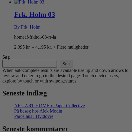
2,095 kr.
til
4,195 kr.
Frk. Holm 03
By Frk. Holm
homeaf-frkhol-03-rr-la
Prisinterval:
2,095
kr.
–
4,195
kr.
+ Flere muligheder
2,095 kr.
Søg
til
4,195 kr.
Søg
When autocomplete results are available use up and down arrows to
review and enter to go to the desired page. Touch device users,
explore by touch or with swipe gestures.
Seneste indlæg
AKUART HOME x Paper Collective
På besøg hos Alek Modin
Parcelhus i Hvidovre
Seneste kommentarer