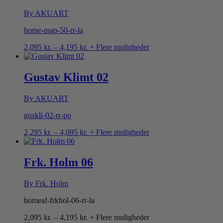
By AKUART
home-map-50-rr-la
Prisinterval:
2,095
kr.
–
4,195
kr.
+ Flere muligheder
2,095 kr.
til
4,195 kr.
Gustav Klimt 02
By AKUART
guskli-02-rr-po
Prisinterval:
2,295
kr.
–
4,095
kr.
+ Flere muligheder
2,295 kr.
til
4,095 kr.
Frk. Holm 06
By Frk. Holm
homeaf-frkhol-06-rr-la
Prisinterval:
2,095
kr.
–
4,195
kr.
+ Flere muligheder