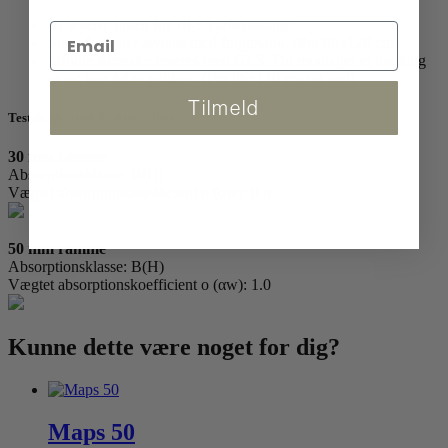
Vi leverer inden for 10-15 arbejdsdage.
Store formater leveres med fragtmand. (Fra 86x120 cm)
Mindre formater leveres med GLS. Du modtager et tracking
nr og kan følge pakken. (Fra 86x120 cm og ned)
Tilmeld
Test & Akustisk funktionalitet
30 mm ramme
Absorptionsklasse: B(H)
Vægtet absorptionskoefficient o (αw): 0.8
50 mm ramme
Absorptionsklasse: B(H)
Vægtet absorptionskoefficient o (αw): 1.0
Kunne dette være
noget for dig?
Maps 50